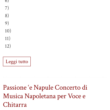
6)
7)
8)
9)
10)
11)
12)
Leggi tutto
Passione ‘e Napule Concerto di
Musica Napoletana per Voce e
Chitarra