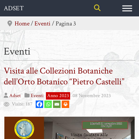
Skip
ADSET
to
content
Home
/
Eventi
/
Pagina 3
Eventi
Visita alle Collezioni Botaniche
dell’Orto Botanico “Pietro Castelli”
Adset
Eventi
Anno 2023
08 Novembre 2023
Visite:
187