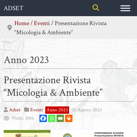
Skip
ADSET
to
content
Home
/
Eventi
/
Presentazione Rivista
“Micologia & Ambiente”
Anno 2023
Presentazione Rivista
“Micologia & Ambiente”
Adset
Eventi
Anno 2023
03 Agosto 2023
Visite:
1016