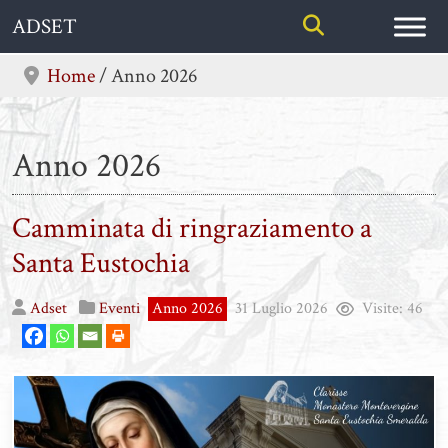
Skip
ADSET
to
content
Home
/
Anno 2026
Anno 2026
Camminata di ringraziamento a
Santa Eustochia
Adset
Eventi
Anno 2026
31 Luglio 2026
Visite:
46