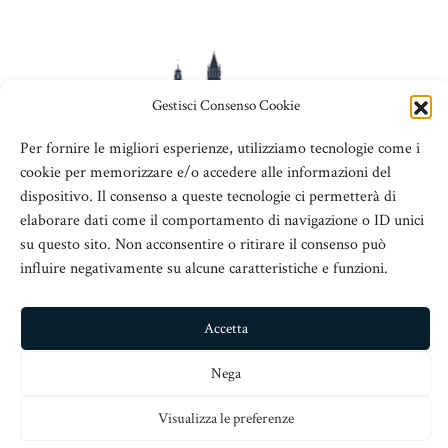
Gestisci Consenso Cookie
Per fornire le migliori esperienze, utilizziamo tecnologie come i
cookie per memorizzare e/o accedere alle informazioni del
ADSeT
dispositivo. Il consenso a queste tecnologie ci permetterà di
elaborare dati come il comportamento di navigazione o ID unici
© 2016 Associazione Dirigenti Scolastici e Territorio
su questo sito. Non acconsentire o ritirare il consenso può
influire negativamente su alcune caratteristiche e funzioni.
V.le San Martino Is. 89, c/o Chiesa San Nicolò all’Arcivescovado,
98123 Messina
Accetta
info@adset.it
– C.Fisc: 97113110833
Nega
Sito realizzato da
www.iteranea.it
Visualizza le preferenze