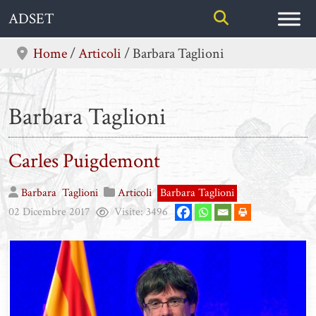
Skip
ADSET
to
content
Home
/
Articoli
/
Barbara Taglioni
Barbara Taglioni
Carles Puigdemont
Barbara
Taglioni
Articoli
Barbara Taglioni
02 Dicembre 2017
Visite:
3496