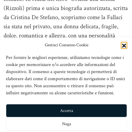
(Rizzoli) prima e unica biografia autorizzata, scritta
da Cristina De Stefano, scopriamo come la Fallaci
sia stata nel privato, una donna delicata, fragile,
dolce, romantica e allegra, con una personalità
meno “monolitic...
Gestisci Consenso Cookie
Leggi tutto
Per fornire le migliori esperienze, utilizziamo tecnologie come i
cookie per memorizzare e/o accedere alle informazioni del
dispositivo. Il consenso a queste tecnologie ci permetterà di
elaborare dati come il comportamento di navigazione o ID unici
su questo sito. Non acconsentire o ritirare il consenso può
Scrivere per Guarire
influire negativamente su alcune caratteristiche e funzioni.
Barbara
Taglioni
Articoli
Barbara Taglioni
30 Ottobre 2014
Visite:
3035
Accetta
Nega