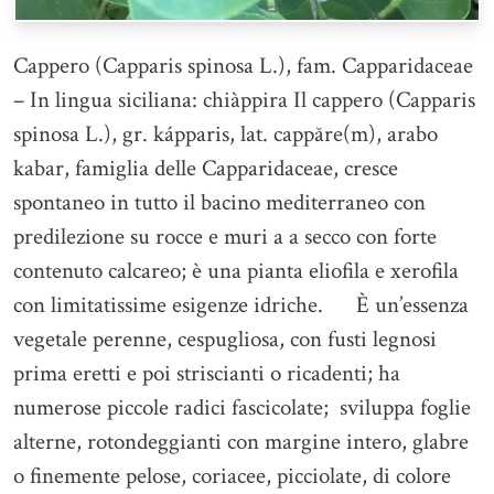
Cappero (Capparis spinosa L.), fam. Capparidaceae
– In lingua siciliana: chiàppira Il cappero (Capparis
spinosa L.), gr. kápparis, lat. cappăre(m), arabo
kabar, famiglia delle Capparidaceae, cresce
spontaneo in tutto il bacino mediterraneo con
predilezione su rocce e muri a a secco con forte
contenuto calcareo; è una pianta eliofila e xerofila
con limitatissime esigenze idriche. È un’essenza
vegetale perenne, cespugliosa, con fusti legnosi
prima eretti e poi striscianti o ricadenti; ha
numerose piccole radici fascicolate; sviluppa foglie
alterne, rotondeggianti con margine intero, glabre
o finemente pelose, coriacee, picciolate, di colore