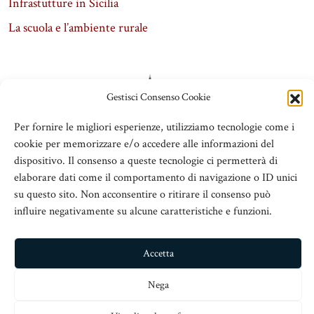
Infrastutture in Sicilia
La scuola e l’ambiente rurale
Gestisci Consenso Cookie
Per fornire le migliori esperienze, utilizziamo tecnologie come i
cookie per memorizzare e/o accedere alle informazioni del
dispositivo. Il consenso a queste tecnologie ci permetterà di
ADSeT
elaborare dati come il comportamento di navigazione o ID unici
su questo sito. Non acconsentire o ritirare il consenso può
© 2016 Associazione Dirigenti Scolastici e Territorio
influire negativamente su alcune caratteristiche e funzioni.
V.le San Martino Is. 89, c/o Chiesa San Nicolò all’Arcivescovado,
98123 Messina
Accetta
info@adset.it
– C.Fisc: 97113110833
Nega
Sito realizzato da
www.iteranea.it