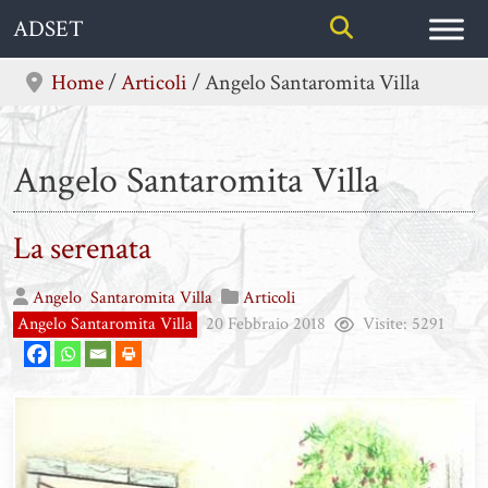
Skip
ADSET
to
content
Home
/
Articoli
/
Angelo Santaromita Villa
Angelo Santaromita Villa
La serenata
Angelo
Santaromita Villa
Articoli
Angelo Santaromita Villa
20 Febbraio 2018
Visite:
5291