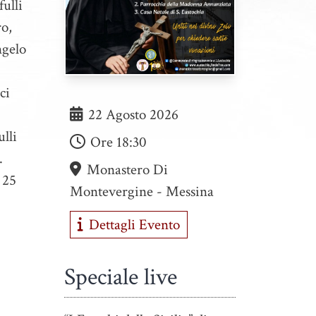
ulli
ro,
ngelo
ci
22 Agosto 2026
lli
Ore
18:30
.
Monastero Di
 25
Montevergine - Messina
Dettagli Evento
Speciale live