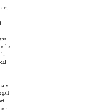
ra di
a
l
 una
ini” o
 la
 dal
nare
egali
oci
ione