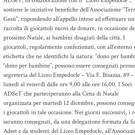
ADSeT, in collaborazione con il “Liceo Empedocle”,
sostiene le iniziative benefiche dell’Associazione “Ter
Gesù”, rispondendo all’appello inteso ad effettuare un
raccolta di giocattoli nuovi da donare, in occasione de
prossimo Natale, ai bambini disagiati della città. I
giocattoli, regolarmente confezionati, con all’esterno
etichetta che ne identifichi la natura: “dono per bamb
“dono per bambine”, possono essere consegnati presso
segreteria del Liceo Empedocle – Via F. Bisazza, 89 –
lunedì al venerdì dalle ore 9,00 alle ore 16,00. I Soci
ADSeT che parteciperanno alla Cena di Natale
organizzata per martedì 12 dicembre, possono conseg
i giocattoli in tale occasione. Nei giorni successivi, i r
saranno consegnati, da una delegazione formata da S
Adset e da studenti del Liceo Empedocle, all’Associaz