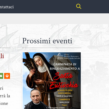
tattaci
Prossimi eventi
li
ri
rrà la
ione