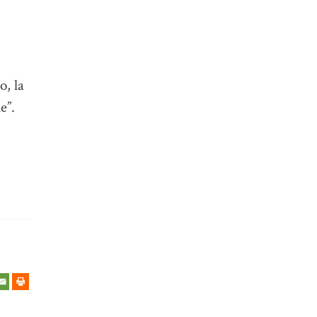
o, la
e”.