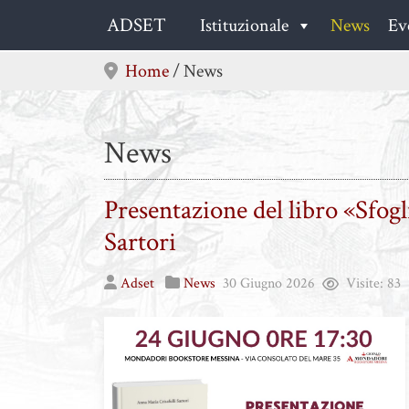
Skip
ADSET
Istituzionale
News
Ev
to
content
Home
/
News
News
Presentazione del libro «Sfo
Sartori
Adset
News
30 Giugno 2026
Visite:
83