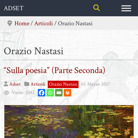
Skip
ADSET
to
content
Home
/
Articoli
/
Orazio Nastasi
Orazio Nastasi
“Sulla poesia” (Parte Seconda)
Adset
Articoli
Orazio Nastasi
05 Marzo 2017
Visite:
2142