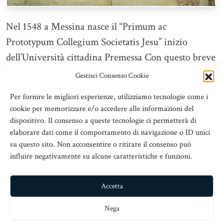
Nel 1548 a Messina nasce il “Primum ac
Prototypum Collegium Societatis Jesu” inizio
dell’Università cittadina Premessa Con questo breve
saggio si intende affrontare, per gli aspetti
Gestisci Consenso Cookie
essenziali, gli avvenimenti relativi alla nascita dello
Per fornire le migliori esperienze, utilizziamo tecnologie come i
Studium di Messina e alla presenza in città della
cookie per memorizzare e/o accedere alle informazioni del
Compagnia di Gesù dal 1548 che ne determinò i
dispositivo. Il consenso a queste tecnologie ci permetterà di
presupposti con il suo Collegium prototypum. Si
elaborare dati come il comportamento di navigazione o ID unici
su questo sito. Non acconsentire o ritirare il consenso può
intende così consentire al lettore interessato
influire negativamente su alcune caratteristiche e funzioni.
all’argomento di acquisire elementi d’informazione
su quegli avvenimenti gloriosi per la città di allora,
Accetta
perché possano essergli di stimolo per ulteriori
Nega
conoscenze sul rapporto culturale e istituzionale