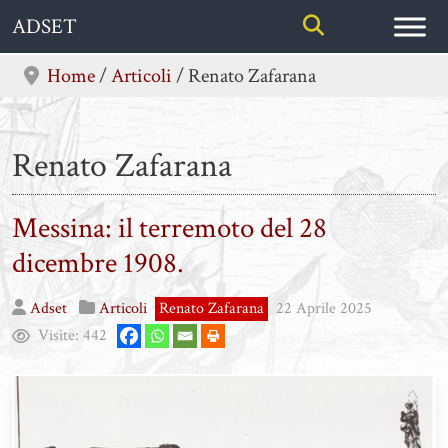
Skip
ADSET
to
content
Home
/
Articoli
/
Renato Zafarana
Renato Zafarana
Messina: il terremoto del 28
dicembre 1908.
Adset
Articoli
Renato Zafarana
22 Aprile 2025
Visite:
442