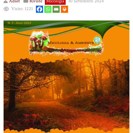
Adset
Riviste
Micologia
30 Settembre 2024
Visite:
1221