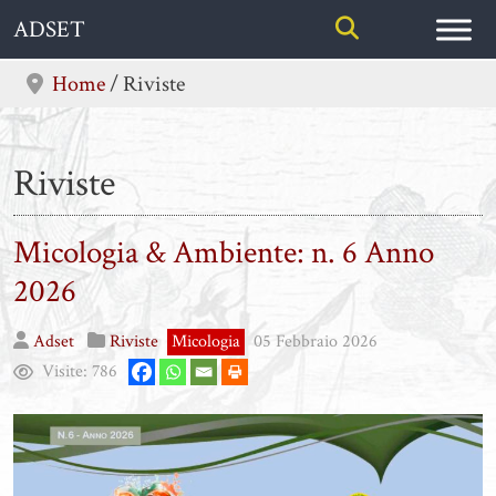
Skip
ADSET
to
content
Home
/
Riviste
Riviste
Micologia & Ambiente: n. 6 Anno
2026
Adset
Riviste
Micologia
05 Febbraio 2026
Visite:
786