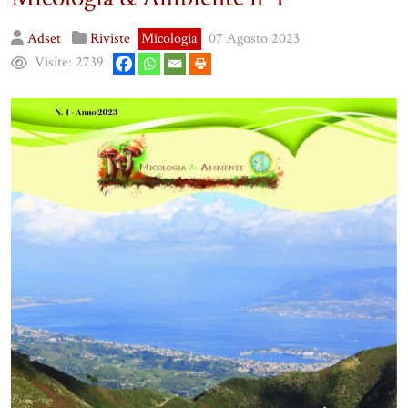
Adset
Riviste
Micologia
07 Agosto 2023
Visite:
2739