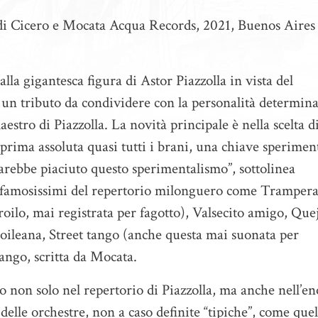
 di Cicero e Mocata Acqua Records, 2021, Buenos Aires
lla gigantesca figura di Astor Piazzolla in vista del
, un tributo da condividere con la personalità determin
estro di Piazzolla. La novità principale è nella scelta d
 prima assoluta quasi tutti i brani, una chiave sperimen
sarebbe piaciuto questo sperimentalismo”, sottolinea
i famosissimi del repertorio milonguero come Trampera
lo, mai registrata per fagotto), Valsecito amigo, Que
roileana, Street tango (anche questa mai suonata per
Tango, scritta da Mocata.
to non solo nel repertorio di Piazzolla, ma anche nell’e
 delle orchestre, non a caso definite “tipiche”, come quel