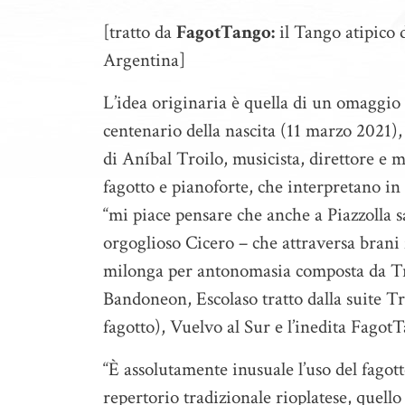
[tratto da
FagotTango:
il Tango atipico
Argentina]
L’idea originaria è quella di un omaggio a
centenario della nascita (11 marzo 2021)
di Aníbal Troilo, musicista, direttore e ma
fagotto e pianoforte, che interpretano in
“mi piace pensare che anche a Piazzolla 
orgoglioso Cicero – che attraversa bran
milonga per antonomasia composta da Troi
Bandoneon, Escolaso tratto dalla suite T
fagotto), Vuelvo al Sur e l’inedita Fagot
“È assolutamente inusuale l’uso del fagot
repertorio tradizionale rioplatese, quello