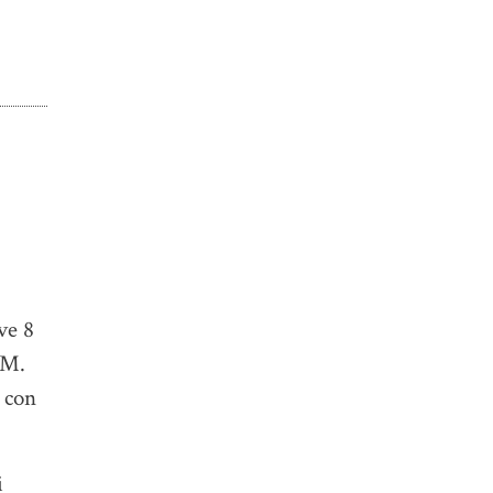
ve 8
 M.
 con
i