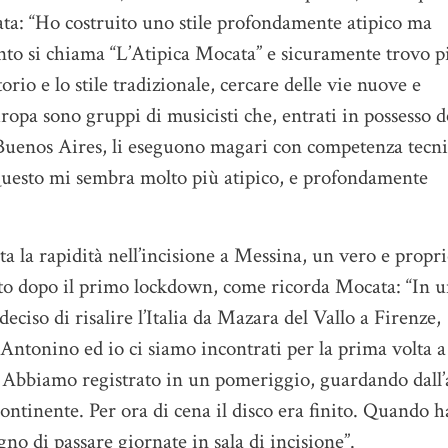
ta: “Ho costruito uno stile profondamente atipico ma
unto si chiama “L’Atipica Mocata” e sicuramente trovo p
orio e lo stile tradizionale, cercare delle vie nuove e
ropa sono gruppi di musicisti che, entrati in possesso d
 Buenos Aires, li eseguono magari con competenza tecni
 Questo mi sembra molto più atipico, e profondamente
ta la rapidità nell’incisione a Messina, un vero e propr
tuato dopo il primo lockdown, come ricorda Mocata: “In 
deciso di risalire l’Italia da Mazara del Vallo a Firenze,
 Antonino ed io ci siamo incontrati per la prima volta a
. Abbiamo registrato in un pomeriggio, guardando dall’
 continente. Per ora di cena il disco era finito. Quando h
gno di passare giornate in sala di incisione”.