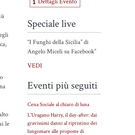
Dettagli Evento
iù
Speciale live
egli
“I Funghi della Sicilia” di
ca,
Angelo Miceli su Facebook”
VEDI
io
Eventi più seguiti
una
Cena Sociale al chiaro di luna
alto
L’Uragano Harry, il day-after: dai
gravissimi danni al ripristino dei
ai le
lungomare alle proposte di