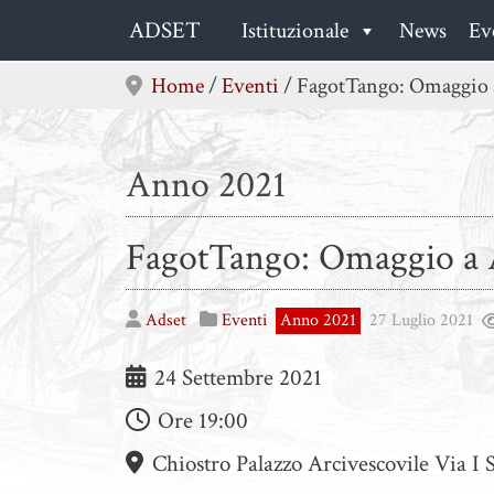
Skip
ADSET
Istituzionale
News
Ev
to
content
Home
/
Eventi
/
FagotTango: Omaggio a 
Anno 2021
FagotTango: Omaggio a A
Adset
Eventi
Anno 2021
27 Luglio 2021
24 Settembre 2021
Ore
19:00
Chiostro Palazzo Arcivescovile Via 