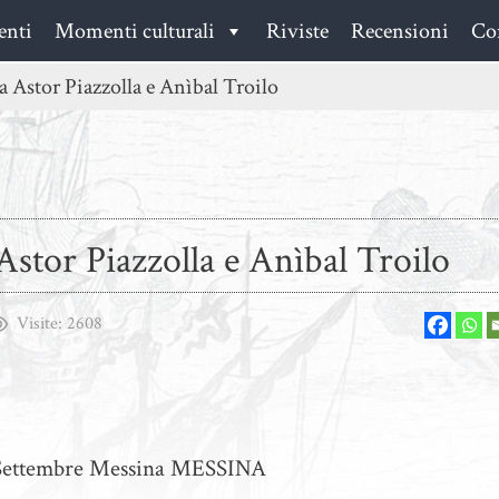
enti
Momenti culturali
Riviste
Recensioni
Con
Astor Piazzolla e Anìbal Troilo
stor Piazzolla e Anìbal Troilo
Visite:
2608
I Settembre Messina MESSINA