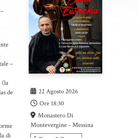
 –
ante
i
tale –
 (la
22 Agosto 2026
jas de
Ore
18:30
Monastero Di
Montevergine - Messina
norme
la di