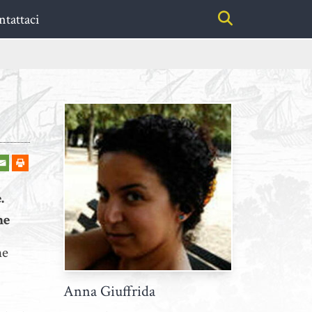
tattaci
.
me
ne
Anna Giuffrida