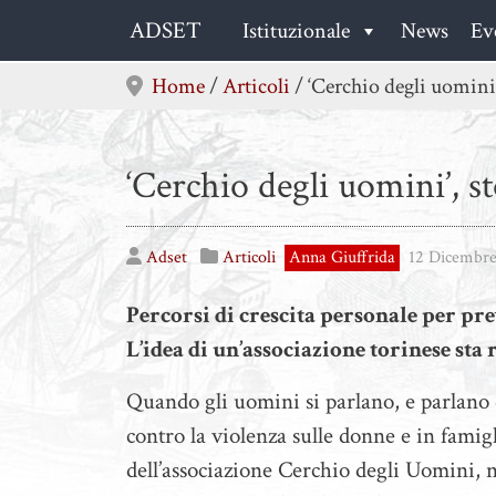
Skip
ADSET
Istituzionale
News
Ev
to
content
Home
/
Articoli
/
‘Cerchio degli uomini’
‘Cerchio degli uomini’, st
Adset
Articoli
Anna Giuffrida
12 Dicembr
Percorsi di crescita personale per pr
L’idea di un’associazione torinese sta
Quando gli uomini si parlano, e parlano d
contro la violenza sulle donne e in famigl
dell’associazione Cerchio degli Uomini,