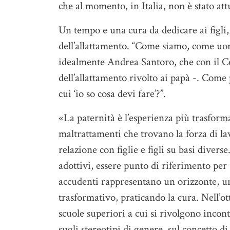
che al momento, in Italia, non è stato att
Un tempo e una cura da dedicare ai figli, 
dell’allattamento. “Come siamo, come uom
idealmente Andrea Santoro, che con il 
dell’allattamento rivolto ai papà -. Come 
cui ‘io so cosa devi fare’?”.
«La paternità è l’esperienza più trasfor
maltrattamenti che trovano la forza di lavo
relazione con figlie e figli su basi divers
adottivi, essere punto di riferimento pe
accudenti rappresentano un orizzonte, un
trasformativo, praticando la cura. Nell’ot
scuole superiori a cui si rivolgono incont
sugli stereotipi di genere, sul concetto d