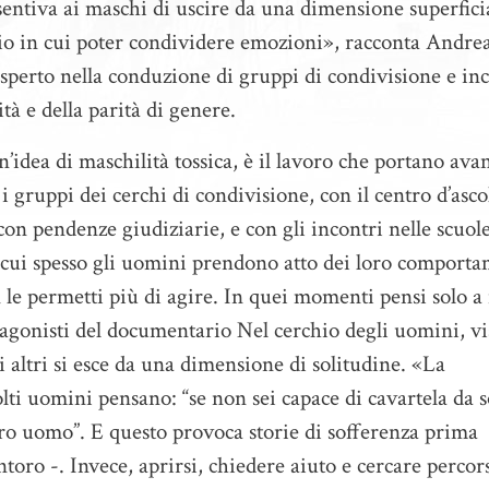
sentiva ai maschi di uscire da una dimensione superfici
rio in cui poter condividere emozioni», racconta Andre
esperto nella conduzione di gruppi di condivisione e in
tà e della parità di genere.
un’idea di maschilità tossica, è il lavoro che portano avan
i gruppi dei cerchi di condivisione, con il centro d’asco
on pendenze giudiziarie, e con gli incontri nelle scuol
n cui spesso gli uomini prendono atto dei loro comporta
on le permetti più di agire. In quei momenti pensi solo a
tagonisti del documentario Nel cerchio degli uomini, vi
 altri si esce da una dimensione di solitudine. «La
lti uomini pensano: “se non sei capace di cavartela da s
ero uomo”. E questo provoca storie di sofferenza prima
toro -. Invece, aprirsi, chiedere aiuto e cercare percor