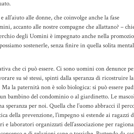
uato.
e all’aiuto alle donne, che coinvolge anche la fase
ini, accanto alle nostre compagne che allattano? – chi
Cerchio degli Uomini è impegnato anche nella promozi
possiamo sostenerle, senza finire in quella solita mental
mativa che ci può essere. Ci sono uomini con denunce pe
rare su sé stessi, spinti dalla speranza di ricostruire la
e. Ma la paternità non è solo biologica: si può essere pad
r un bambino del condominio o al giardinetto. Le mascol
a speranza per noi. Quella che l’uomo abbracci il perc
tica della prevenzione, l’impegno si estende ai ragazzi d
ri e laboratori organizzati dell’associazione per ragion
i consenso e di relazioni sane o tossiche. Partendo da cas