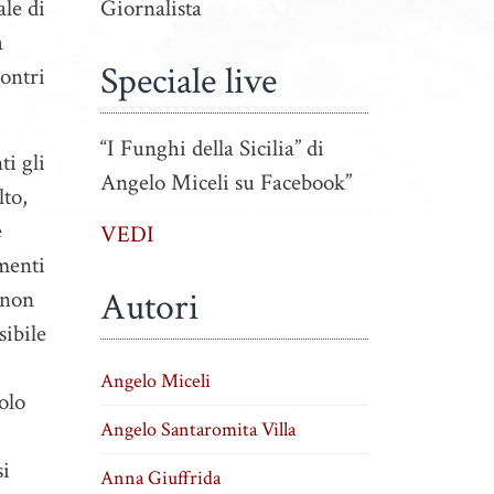
ale di
Giornalista
a
Speciale live
contri
“I Funghi della Sicilia” di
ti gli
Angelo Miceli su Facebook”
lto,
e
VEDI
menti
Autori
 non
sibile
Angelo Miceli
olo
Angelo Santaromita Villa
si
Anna Giuffrida