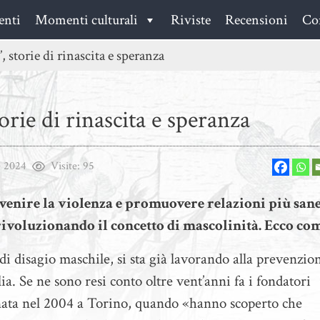
enti
Momenti culturali
Riviste
Recensioni
Con
, storie di rinascita e speranza
orie di rinascita e speranza
e 2024
Visite:
95
evenire la violenza e promuovere relazioni più sane
 rivoluzionando il concetto di mascolinità. Ecco co
i disagio maschile, si sta già lavorando alla prevenzio
ia. Se ne sono resi conto oltre vent’anni fa i fondatori
 nata nel 2004 a Torino, quando «hanno scoperto che