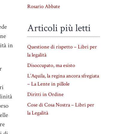
Rosario Abbate
Articoli più letti
ede
one
ità in
Questione di rispetto – Libri per
la legalità
Disoccupato, ma esisto
r
L’Aquila, la regina ancora sfregiata
– La Lente in pillole
ri
Diritti in Ordine
inità
Cose di Cosa Nostra – Libri per
orso
la Legalità
elle
are
i di