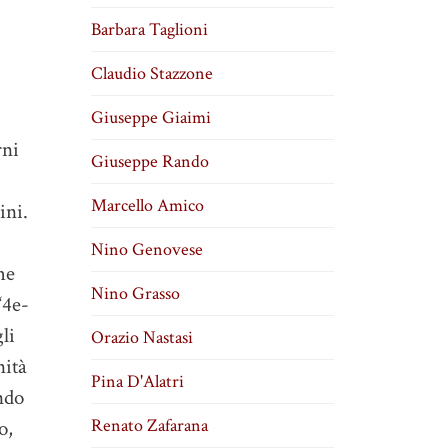
Barbara Taglioni
Claudio Stazzone
Giuseppe Giaimi
rni
Giuseppe Rando
Marcello Amico
ini.
Nino Genovese
he
Nino Grasso
“4e-
li
Orazio Nastasi
nità
Pina D'Alatri
endo
Renato Zafarana
o,