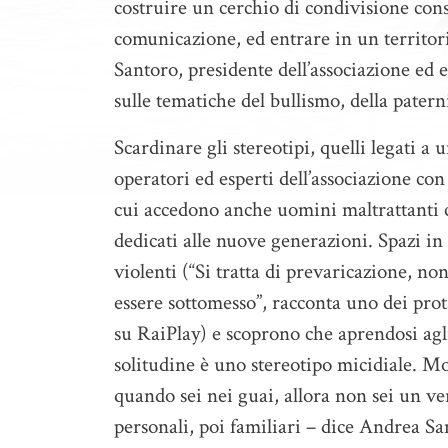
costruire un cerchio di condivisione con
comunicazione, ed entrare in un territo
Santoro, presidente dell’associazione ed 
sulle tematiche del bullismo, della paterni
Scardinare gli stereotipi, quelli legati a 
operatori ed esperti dell’associazione con 
cui accedono anche uomini maltrattanti c
dedicati alle nuove generazioni. Spazi i
violenti (“Si tratta di prevaricazione, n
essere sottomesso”, racconta uno dei pro
su RaiPlay) e scoprono che aprendosi agli
solitudine è uno stereotipo micidiale. Mo
quando sei nei guai, allora non sei un v
personali, poi familiari – dice Andrea San