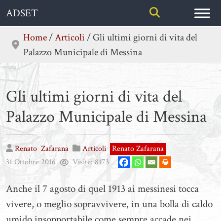
Skip
ADSET
to
content
Home
/
Articoli
/
Gli ultimi giorni di vita del
Palazzo Municipale di Messina
Gli ultimi giorni di vita del
Palazzo Municipale di Messina
Renato
Zafarana
Articoli
Renato Zafarana
31 Ottobre 2016
Visite:
8173
Anche il 7 agosto di quel 1913 ai messinesi tocca
vivere, o meglio sopravvivere, in una bolla di caldo
umido insopportabile come sempre accade nei