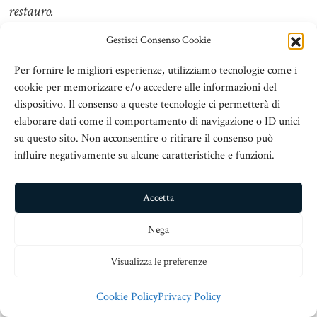
restauro.
Gestisci Consenso Cookie
Chiedo dunque all’Assessore Interdonato di chiarire
ulteriormente a questo consiglio e cortesemente anche a
Per fornire le migliori esperienze, utilizziamo tecnologie come i
me portando motivazioni convincenti sulla necessità di
cookie per memorizzare e/o accedere alle informazioni del
dispositivo. Il consenso a queste tecnologie ci permetterà di
togliere questo glorioso avanzo della nostra Messina che
elaborare dati come il comportamento di navigazione o ID unici
fu. Grazie
.
su questo sito. Non acconsentire o ritirare il consenso può
influire negativamente su alcune caratteristiche e funzioni.
L’avv. Antonino Martino chiede al Sindaco di poter
intervenire.
Accetta
“Cari colleghi, ho ascoltato con interesse, anzi con
Nega
sentimenti di partecipazione all’accorata proposta dell’ing
Visualizza le preferenze
Papa. Però,se lo stesso me lo consente, trovo strano che
l’ing. Papa combatta oggi una deliberazione del Regio
Cookie Policy
Privacy Policy
Commissario Salvadori, mentre a suo tempo, se non