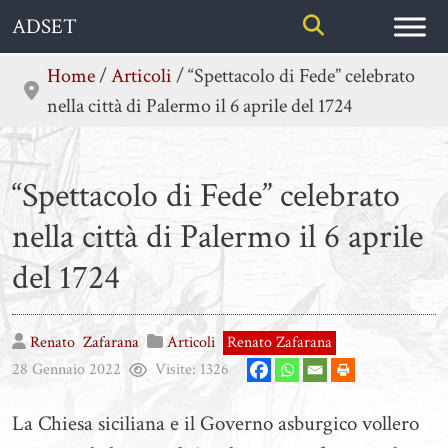
Skip
ADSET
to
content
Home
/
Articoli
/
“Spettacolo di Fede” celebrato
nella città di Palermo il 6 aprile del 1724
“Spettacolo di Fede” celebrato
nella città di Palermo il 6 aprile
del 1724
Renato
Zafarana
Articoli
Renato Zafarana
28 Gennaio 2022
Visite:
1326
La Chiesa siciliana e il Governo asburgico vollero