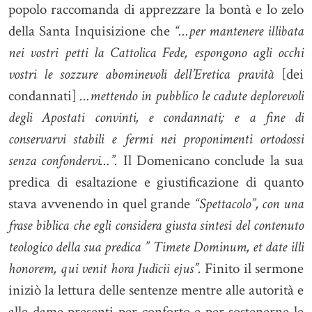
popolo raccomanda di apprezzare la bontà e lo zelo
della Santa Inquisizione che
“…per mantenere illibata
nei vostri petti la Cattolica Fede, espongono agli occhi
vostri le sozzure abominevoli dell’Eretica pravità
[dei
condannati]
…mettendo in pubblico le cadute deplorevoli
degli Apostati convinti, e condannati; e a fine di
conservarvi stabili e fermi nei proponimenti ortodossi
senza confondervi…”.
Il Domenicano conclude la sua
predica di esaltazione e giustificazione di quanto
stava avvenendo in quel grande
“Spettacolo”, con una
frase biblica che egli considera giusta sintesi del contenuto
teologico della sua predica ” Timete Dominum, et date illi
honorem, qui venit hora Judicii ejus”.
Finito il sermone
iniziò la lettura delle sentenze mentre alle autorità e
alle dame presenti per conforto e per sostenerne le