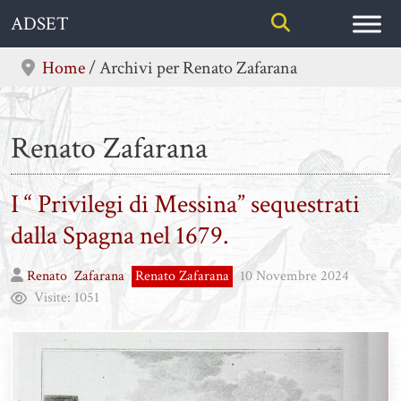
Skip
ADSET
to
content
Home
/
Archivi per Renato Zafarana
Renato Zafarana
I “ Privilegi di Messina” sequestrati
dalla Spagna nel 1679.
Renato
Zafarana
Renato Zafarana
10 Novembre 2024
Visite:
1051