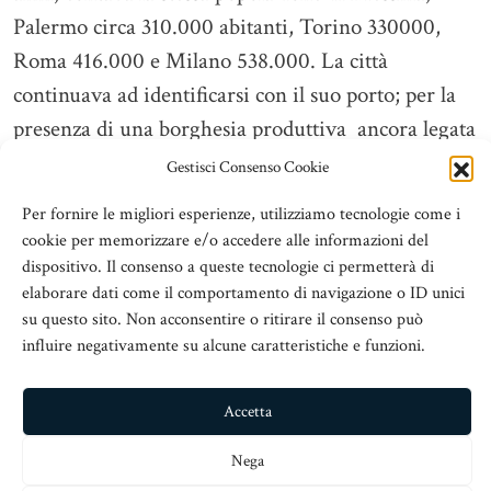
Palermo circa 310.000 abitanti, Torino 330000,
Roma 416.000 e Milano 538.000. La città
continuava ad identificarsi con il suo porto; per la
presenza di una borghesia produttiva ancora legata
in gran parte ai commerci e ai trasporti delle merci
Gestisci Consenso Cookie
via mare (1) . Nell’anno che si concluse col
Per fornire le migliori esperienze, utilizziamo tecnologie come i
terremoto che distrusse l’intera città , oltre 6.000
cookie per memorizzare e/o accedere alle informazioni del
navi approdarono nel porto confermando la sua
dispositivo. Il consenso a queste tecnologie ci permetterà di
elaborare dati come il comportamento di navigazione o ID unici
importanza strategica quale nodo marittimo per
su questo sito. Non acconsentire o ritirare il consenso può
l’intero Mediterraneo. In città si guardava, non ...
influire negativamente su alcune caratteristiche e funzioni.
Leggi tutto
Accetta
Nega
Andare a scuola a Messina nel 1908