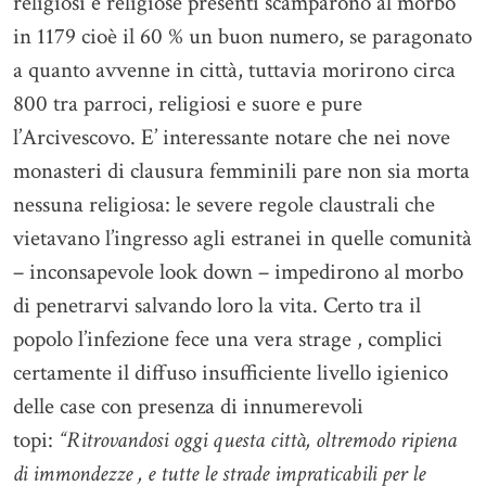
religiosi e religiose presenti scamparono al morbo
in 1179 cioè il 60 % un buon numero, se paragonato
a quanto avvenne in città, tuttavia morirono circa
800 tra parroci, religiosi e suore e pure
l’Arcivescovo. E’ interessante notare che nei nove
monasteri di clausura femminili pare non sia morta
nessuna religiosa: le severe regole claustrali che
vietavano l’ingresso agli estranei in quelle comunità
– inconsapevole look down – impedirono al morbo
di penetrarvi salvando loro la vita. Certo tra il
popolo l’infezione fece una vera strage , complici
certamente il diffuso insufficiente livello igienico
delle case con presenza di innumerevoli
topi:
“Ritrovandosi oggi questa città, oltremodo ripiena
di immondezze , e tutte le strade impraticabili per le