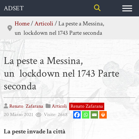
Skip
ADSET
to
content
Home
/
Articoli
/
La peste a Messina,
un lockdown nel 1743 Parte seconda
La peste a Messina,
un lockdown nel 1743 Parte
seconda
Renato
Zafarana
Articoli
Renato Zafarana
20 Marzo 2021
Visite:
2668
La peste invade la città