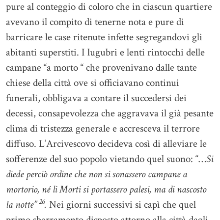
pure al conteggio di coloro che in ciascun quartiere
avevano il compito di tenerne nota e pure di
barricare le case ritenute infette segregandovi gli
abitanti superstiti. I lugubri e lenti rintocchi delle
campane “a morto “ che provenivano dalle tante
chiese della città ove si officiavano continui
funerali, obbligava a contare il succedersi dei
decessi, consapevolezza che aggravava il già pesante
clima di tristezza generale e accresceva il terrore
diffuso. L’Arcivescovo decideva così di alleviare le
sofferenze del suo popolo vietando quel suono: “…
Si
diede perciò ordine che non si sonassero campane a
mortorio, né li Morti si portassero palesi, ma di nascosto
26
la notte”
.
Nei giorni successivi si capì che quel
primo sbarramento disposto attorno alla città dagli