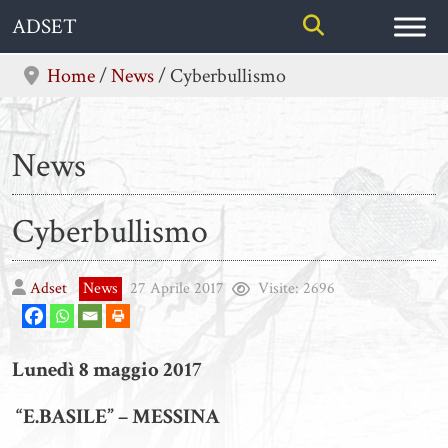
Skip
ADSET
to
content
Home
/
News
/
Cyberbullismo
News
Cyberbullismo
Adset
News
27 Aprile 2017
Visite:
2696
Lunedì 8 maggio 2017
“E.BASILE” – MESSINA