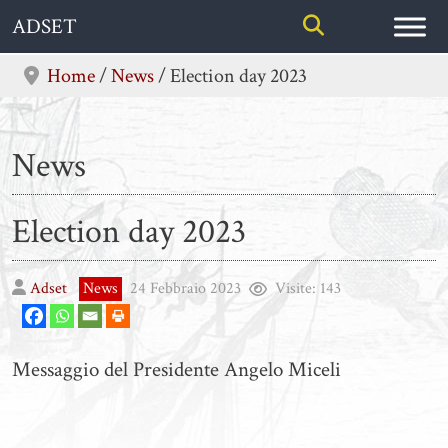
Skip
ADSET
to
content
Home
/
News
/
Election day 2023
News
Election day 2023
Adset
News
24 Febbraio 2023
Visite:
143
Messaggio del Presidente Angelo Miceli