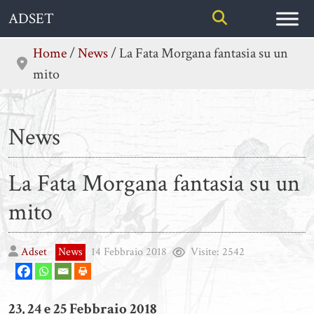
Skip
ADSET
to
content
Home
/
News
/
La Fata Morgana fantasia su un
mito
News
La Fata Morgana fantasia su un
mito
Adset
News
14 Febbraio 2018
Visite:
2542
23, 24 e 25 Febbraio 2018