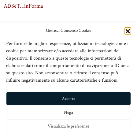
ADSeT…inForma
Gestisci Consenso Cookie
Per fornire le migliori esperienze, utilizziamo tecnologie come i
cookie per memorizzare e/o accedere alle informazioni del
dispositivo. Il consenso a queste tecnologie ci permetterà di
elaborare dati come il comportamento di navigazione o ID unici
su questo sito. Non acconsentire o ritirare il consenso può
influire negativamente su alcune caratteristiche e funzioni.
ADSeT
© 2016 Associazione Dirigenti Scolastici e Territorio
Accetta
V.le San Martino Is. 89, c/o Chiesa San Nicolò all’Arcivescovado,
Nega
98123 Messina
Visualizza le preferenze
info@adset.it
– C.Fisc: 97113110833