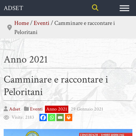
Skip
ADSET
to
content
Home
/
Eventi
/
Camminare e raccontare i
Peloritani
Anno 2021
Camminare e raccontare i
Peloritani
Adset
Eventi
Anno 2021
29 Gennaio 2021
Visite:
2183