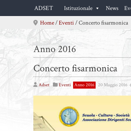
Skip
ADSET
Istituzionale
News
Ev
to
content
Home
/
Eventi
/
Concerto fisarmonica
Anno 2016
Concerto fisarmonica
Adset
Eventi
Anno 2016
20 Maggio 2016