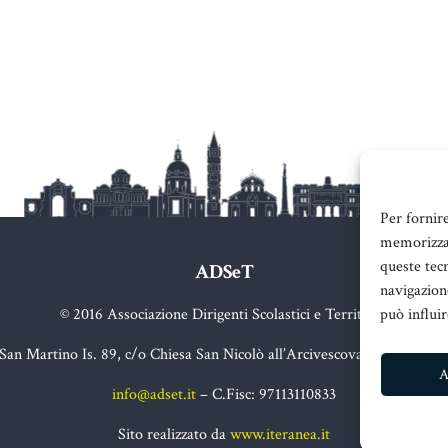
Per fornir
memorizzar
queste tec
ADSeT
navigazione
può influi
© 2016 Associazione Dirigenti Scolastici e Territorio
 San Martino Is. 89, c/o Chiesa San Nicolò all’Arcivescovado, 98123 Me
A
info@adset.it
– C.Fisc: 97113110833
Sito realizzato da
www.iteranea.it