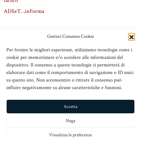
futuro
ADSeT…inForma
Gestisci Consenso Cookie
Per fornire le migliori esperienze, utilizziamo tecnologie come i
cookie per memorizzare e/o accedere alle informazioni del
dispositivo. Il consenso a queste tecnologie ci permetterà di
elaborare dati come il comportamento di navigazione o ID unici
su questo sito. Non acconsentire o ritirare il consenso può
influire negativamente su alcune caratteristiche e funzioni.
ADSeT
© 2016 Associazione Dirigenti Scolastici e Territorio
Accetta
V.le San Martino Is. 89, c/o Chiesa San Nicolò all’Arcivescovado,
Nega
98123 Messina
Visualizza le preferenze
info@adset.it
– C.Fisc: 97113110833