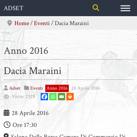
Skip
ADSET
to
content
Home
/
Eventi
/
Dacia Maraini
Anno 2016
Dacia Maraini
Adset
Eventi
Anno 2016
28 Aprile 2016
Visite:
2928
28 Aprile 2016
Ore
17:30
Salone Della Borsa Camera Di Commercio Di