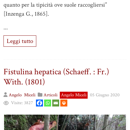
quanto per la tipicità ove suole raccogliersi”
[Inzenga G., 1865].
...
Leggi tutto
Fistulina hepatica (Schaeff. : Fr.)
With. (1801)
Angelo
Miceli
Articoli
Angelo Miceli
05 Giugno 2020
Visite:
3827