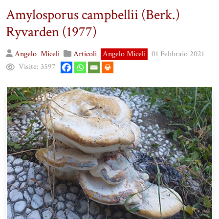
Amylosporus campbellii (Berk.)
Ryvarden (1977)
Angelo
Miceli
Articoli
Angelo Miceli
01 Febbraio 2021
Visite:
3597