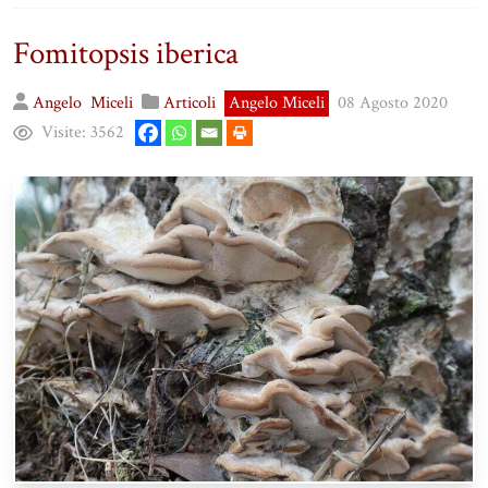
Fomitopsis iberica
Angelo
Miceli
Articoli
Angelo Miceli
08 Agosto 2020
Visite:
3562