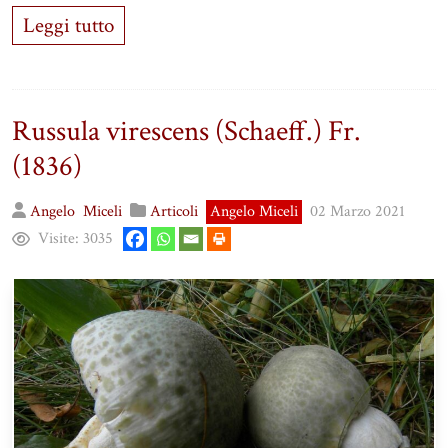
Leggi tutto
Russula virescens (Schaeff.) Fr.
(1836)
Angelo
Miceli
Articoli
Angelo Miceli
02 Marzo 2021
Visite:
3035