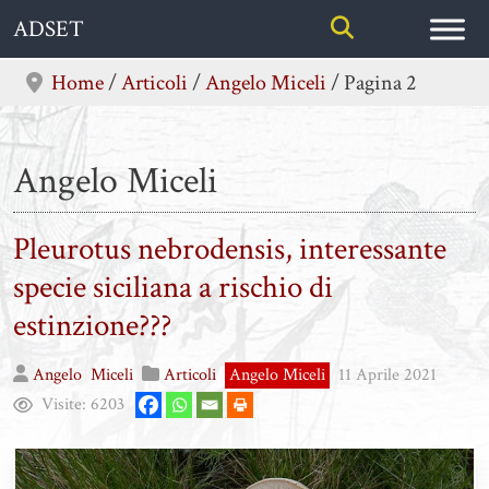
Skip
ADSET
to
content
Home
/
Articoli
/
Angelo Miceli
/
Pagina 2
Angelo Miceli
Pleurotus nebrodensis, interessante
specie siciliana a rischio di
estinzione???
Angelo
Miceli
Articoli
Angelo Miceli
11 Aprile 2021
Visite:
6203