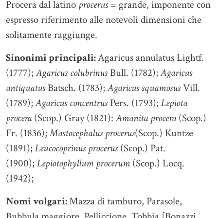
Procera dal latino
procerus
= grande, imponente con
espresso riferimento alle notevoli dimensioni che
solitamente raggiunge.
Sinonimi principali:
Agaricus annulatus Lightf.
(1777);
Agaricus colubrinus
Bull. (1782);
Agaricus
antiquatus
Batsch. (1783);
Agaricus squamosus
Vill.
(1789);
Agaricus concentrus
Pers. (1793);
Lepiota
procera
(Scop.) Gray (1821):
Amanita procera
(Scop.)
Fr. (1836);
Mastocephalus procerus
(Scop.) Kuntze
(1891);
Leucocoprinus procerus
(Scop.) Pat.
(1900);
Lepiotophyllum procerum
(Scop.) Locq.
(1942);
Nomi volgari:
Mazza di tamburo, Parasole,
Bubbula maggiore, Pelliccione, Tobbia [Bonazzi,