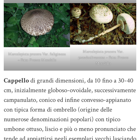
Marcolepiota procera Var.
Marcolepiota procera Var. fuliginosa
pseudoolivascens – Foto: Franco
– Foto: Franco Mondello
Mondello
Cappello
di grandi dimensioni, da 10 fino a 30-40
cm, inizialmente globoso-ovoidale, successivamente
campanulato, conico ed infine convesso-appianato
con tipica forma di ombrello (origine delle
numerose denominazioni popolari) con tipico
umbone ottuso, liscio e più o meno pronunciato che
tende ad appiattirsi negli esemplari vecchi lasciando