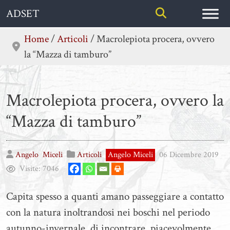
Skip
ADSET
to
content
Home
/
Articoli
/
Macrolepiota procera, ovvero
la “Mazza di tamburo”
Macrolepiota procera, ovvero la
“Mazza di tamburo”
Angelo
Miceli
Articoli
Angelo Miceli
06 Dicembre 2019
Visite:
7046
Capita spesso a quanti amano passeggiare a contatto
con la natura inoltrandosi nei boschi nel periodo
autunno-invernale, di incontrare, piacevolmente,