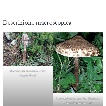
Descrizione macroscopica
Macrolepiota mastoidea – Foto:
Angelo Miceli
Marcolepiota procera Var. fuliginosa
– Foto: Franco Mondello