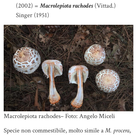
(2002) =
Macrolepiota rachodes
(Vittad.)
Singer (1951)
Macrolepiota rachodes– Foto: Angelo Miceli
Specie non commestibile, molto simile a
M. procera
,