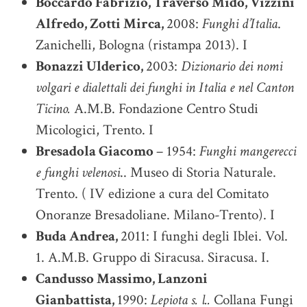
Boccardo Fabrizio, Traverso Mido, Vizzini
Alfredo, Zotti Mirca,
2008:
Funghi d’Italia
.
Zanichelli, Bologna (ristampa 2013). I
Bonazzi Ulderico,
2003:
Dizionario dei nomi
volgari e dialettali dei funghi in Italia e nel Canton
Ticino.
A.M.B. Fondazione Centro Studi
Micologici, Trento. I
Bresadola Giacomo
– 1954:
Funghi mangerecci
e funghi velenosi
.. Museo di Storia Naturale.
Trento. ( IV edizione a cura del Comitato
Onoranze Bresadoliane. Milano-Trento). I
Buda Andrea,
2011: I funghi degli Iblei. Vol.
1. A.M.B. Gruppo di Siracusa. Siracusa. I.
Candusso Massimo, Lanzoni
Gianbattista,
1990:
Lepiota s. l..
Collana Fungi