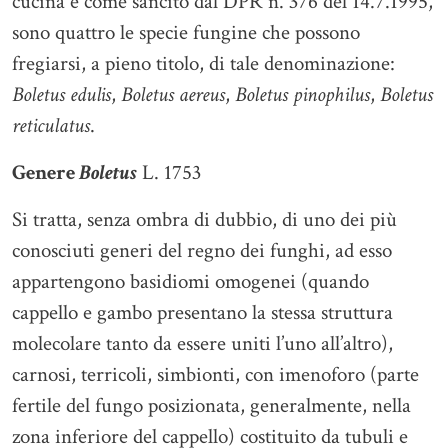
cucina e come sancito dal DPR n. 376 del 14.7.1995,
sono quattro le specie fungine che possono
fregiarsi, a pieno titolo, di tale denominazione:
Boletus edulis
,
Boletus aereus
,
Boletus pinophilus
,
Boletus
reticulatus
.
Genere
Boletus
L. 1753
Si tratta, senza ombra di dubbio, di uno dei più
conosciuti generi del regno dei funghi, ad esso
appartengono basidiomi omogenei (quando
cappello e gambo presentano la stessa struttura
molecolare tanto da essere uniti l’uno all’altro),
carnosi, terricoli, simbionti, con imenoforo (parte
fertile del fungo posizionata, generalmente, nella
zona inferiore del cappello) costituito da tubuli e