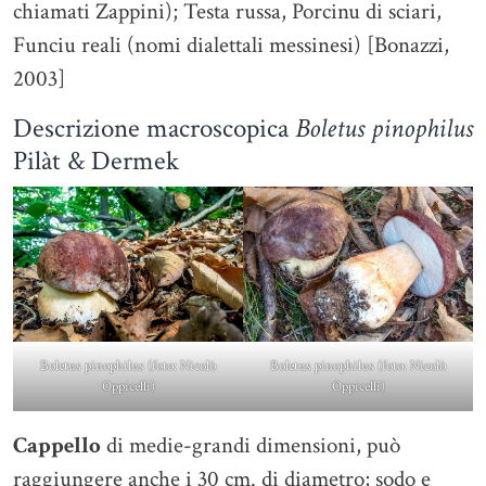
chiamati Zappini); Testa russa, Porcinu di sciari,
Funciu reali (nomi dialettali messinesi) [Bonazzi,
2003]
Descrizione macroscopica
Boletus pinophilus
Pilàt & Dermek
Boletus pinophilus (foto: Nicolò
Boletus pinophilus (foto: Nicolò
Oppicelli)
Oppicelli)
Cappello
di medie-grandi dimensioni, può
raggiungere anche i 30 cm. di diametro; sodo e