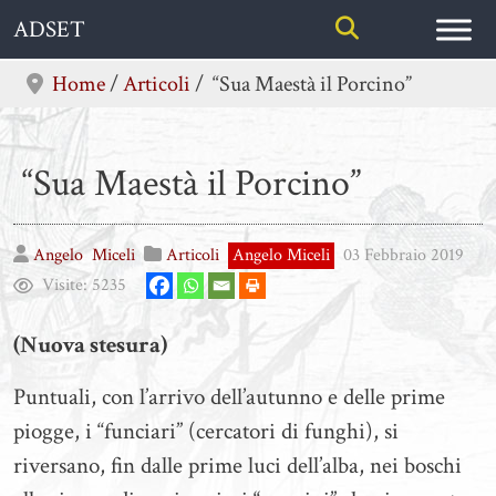
Skip
ADSET
to
content
Home
/
Articoli
/
“Sua Maestà il Porcino”
“Sua Maestà il Porcino”
Angelo
Miceli
Articoli
Angelo Miceli
03 Febbraio 2019
Visite:
5235
(Nuova stesura)
Puntuali, con l’arrivo dell’autunno e delle prime
piogge, i “funciari” (cercatori di funghi), si
riversano, fin dalle prime luci dell’alba, nei boschi