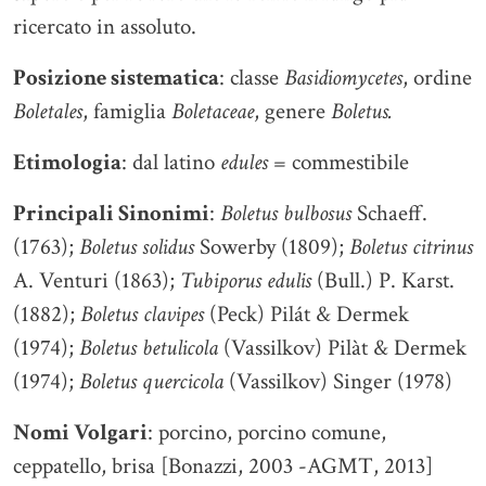
ricercato in assoluto.
Posizione sistematica
: classe
Basidiomycetes
, ordine
Boletales
, famiglia
Boletaceae
, genere
Boletus.
Etimologia
: dal latino
edules
= commestibile
Principali Sinonimi
:
Boletus bulbosus
Schaeff.
(1763);
Boletus solidus
Sowerby (1809);
Boletus citrinus
A. Venturi (1863);
Tubiporus edulis
(Bull.) P. Karst.
(1882);
Boletus clavipes
(Peck) Pilát & Dermek
(1974);
Boletus betulicola
(Vassilkov) Pilàt & Dermek
(1974);
Boletus quercicola
(Vassilkov) Singer (1978)
Nomi Volgari
: porcino, porcino comune,
ceppatello, brisa [Bonazzi, 2003 -AGMT, 2013]