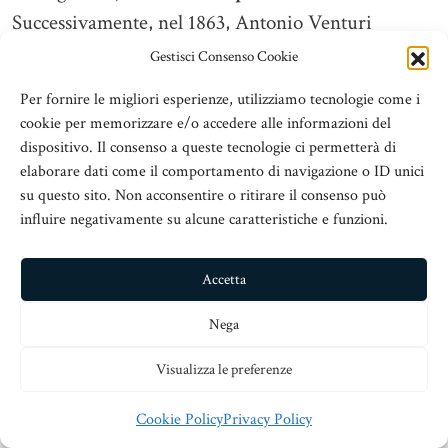
Successivamente, nel 1863, Antonio Venturi
(micologo italiano, 1806 – 1864) la elevò al rango di
Gestisci Consenso Cookie
specie con la denominazione di
Boletus pinicola
,
Per fornire le migliori esperienze, utilizziamo tecnologie come i
denominazione ritenuta invalida in quanto già
cookie per memorizzare e/o accedere alle informazioni del
utilizzata nel 1810 dal micologo Olof Swartz
dispositivo. Il consenso a queste tecnologie ci permetterà di
elaborare dati come il comportamento di navigazione o ID unici
(naturalista svedese, 1760 – 1816) per indicare altra
su questo sito. Non acconsentire o ritirare il consenso può
specie fungina appartenente all’ordine delle
influire negativamente su alcune caratteristiche e funzioni.
Poliporales
ed oggi conosciuta come
Fomitopsis
pinicola.
L’attuale denominazione venne
Accetta
definitivamente attribuita, nel 1973, dai micologi
Nega
cechi Albert Pilat ed Aurel Dermek [Alessio, 1985 –
Oppicelli ed altri, 2018].
Visualizza le preferenze
**********
Cookie Policy
Privacy Policy