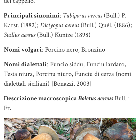
del cappello.
Principali sinonimi
:
Tubiporus aereus
(Bull.) P.
Karst. (1882);
Dictyopus aereus
(Bull.) Quél. (1886);
Suillus aereus
(Bull.) Kuntze (1898)
Nomi volgari
: Porcino nero, Bronzino
Nomi dialettali
: Funcio siddu, Funciu lardaro,
Testa niura, Porcinu niuro, Funciu di cerza (nomi
dialettali siciliani) [Bonazzi, 2003]
Descrizione macroscopica
Boletus aereus
Bull. :
Fr.