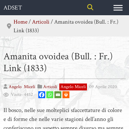
Skip
ADSET
to
content
Home
/
Articoli
/
Amanita ovoidea (Bull. : Fr.)
Link (1833)
Amanita ovoidea (Bull. : Fr.)
Link (1833)
Angelo
Miceli
Articoli
Angelo Miceli
09 Aprile 2020
Visite:
4452
Il bosco, nelle sue molteplici sfaccettature di colore
e di forme che nelle varie stagioni dell’anno gli
conferiscono un aspetto sempre diverso ma sempre