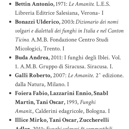
Bettin Antonio,
1971:
Le Amanite.
L.E.S.
Libreria Editrice Salesiana, Verona- I
Bonazzi Ulderico,
2003
:
Dizionario dei nomi
volgari e dialettali dei funghi in Italia e nel Canton
Ticino.
A.M.B. Fondazione Centro Studi
Micologici, Trento. I
Buda Andrea,
2011: I funghi degli Iblei. Vol.
1. A.M.B. Gruppo di Siracusa. Siracusa. I.
Galli Roberto,
2007:
Le Amanite
. 2^ edizione.
dalla Natura, Milano. I
Foiera Fabio, Lazzarini Ennio, Snabl
Martin, Tani Oscar,
1993,
Funghi
Amanit.,
Calderini edagricole, Bologna. I
Illice Mirko, Tani Oscar, Zuccherelli
Adler,
2011:
Funghi velenosi & commestibili.