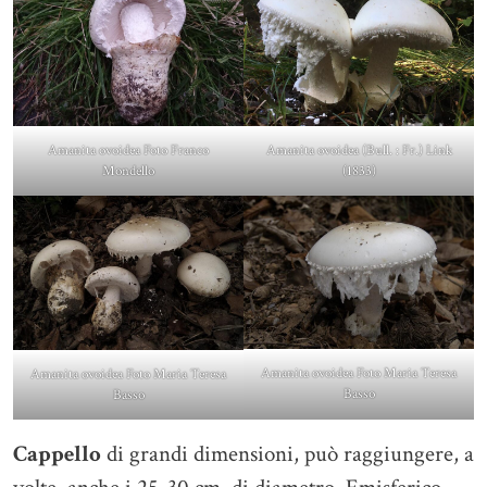
Amanita ovoidea Foto Franco
Amanita ovoidea (Bull. : Fr.) Link
Mondello
(1833)
Amanita ovoidea Foto Maria Teresa
Amanita ovoidea Foto Maria Teresa
Basso
Basso
Cappello
di grandi dimensioni, può raggiungere, a