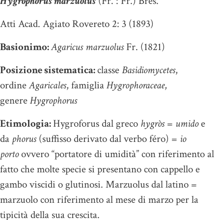
Hygrophorus marzuolus
(Fr. : Fr.) Bres.
Atti Acad. Agiato Rovereto 2: 3 (1893)
Basionimo:
Agaricus marzuolus
Fr. (1821)
Posizione sistematica:
classe
Basidiomycetes
,
ordine
Agaricales
, famiglia
Hygrophoraceae
,
genere
Hygrophorus
Etimologia:
Hygroforus dal greco
hygròs
=
umido
e
da
phorus
(suffisso derivato dal verbo féro) =
io
porto
ovvero “portatore di umidità” con riferimento al
fatto che molte specie si presentano con cappello e
gambo viscidi o glutinosi. Marzuolus dal latino =
marzuolo con riferimento al mese di marzo per la
tipicità della sua crescita.