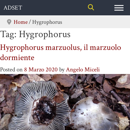
Skip
ADSET
to
content
Home
/
Hygrophorus
Tag:
Hygrophorus
Hygrophorus marzuolus, il marzuolo
dormiente
Posted on
8 Marzo 2020
by
Angelo Miceli