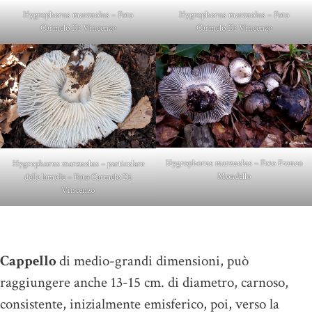
Hygrophorus marzuolus – Foto
Hygrophorus marzuolus – Foto
Carmelo Di Vincenzo
Carmelo Di Vincenzo
Hygrophorus marzuolus – Foto Franco
Hygrophorus marzuolus – particolare
Mondello
delle lamelle – Foto Carmelo Di
Vincenzo
Cappello
di medio-grandi dimensioni, può
raggiungere anche 13-15 cm. di diametro, carnoso,
consistente, inizialmente emisferico, poi, verso la