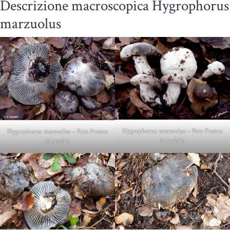
Descrizione macroscopica Hygrophorus
marzuolus
Hygrophorus marzuolus – Foto Franco
Hygrophorus marzuolus – Foto Franco
Mondello
Mondello