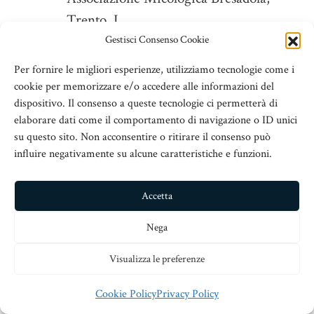
Trento. I
Bianchi Marco,
2018:
Hygrophorus
Gestisci Consenso Cookie
marzuolus
. Passione Funghi e Tartufi, n.
Per fornire le migliori esperienze, utilizziamo tecnologie come i
80: 20—29. Erredi Grafiche Editoriali,
cookie per memorizzare e/o accedere alle informazioni del
dispositivo. Il consenso a queste tecnologie ci permetterà di
Genova. I
elaborare dati come il comportamento di navigazione o ID unici
Boccardo Fabrizio, Traverso Mido,
su questo sito. Non acconsentire o ritirare il consenso può
Vizzini Alfredo, Zotti
influire negativamente su alcune caratteristiche e funzioni.
Mirca,
2008:
Funghi d’Italia
. (ristampa
2013) Zanichelli, Bologna. I
Accetta
Bonazzi Ulderico,
2003:
Dizionario dei
Nega
nomi volgari e dialettali dei funghi in Italia e
nel Canton Ticino.
A.M.B. Fondazione
Visualizza le preferenze
Centro Studi Micologici, Trento. I
Cookie Policy
Privacy Policy
Campo Emanuele,
2015:
Hygrophorus,