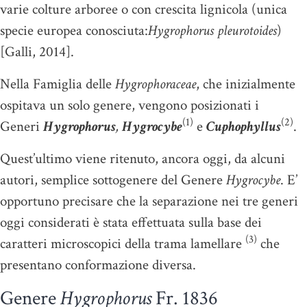
varie colture arboree o con crescita lignicola (unica
specie europea conosciuta:
Hygrophorus pleurotoides
)
[Galli, 2014].
Nella Famiglia delle
Hygrophoraceae
, che inizialmente
ospitava un solo genere, vengono posizionati i
(1)
(2)
Generi
Hygrophorus
,
Hygrocybe
e
Cuphophyllus
.
Quest’ultimo viene ritenuto, ancora oggi, da alcuni
autori, semplice sottogenere del Genere
Hygrocybe
. E’
opportuno precisare che la separazione nei tre generi
oggi considerati è stata effettuata sulla base dei
(3)
caratteri microscopici della trama lamellare
che
presentano conformazione diversa.
Genere
Hygrophorus
Fr. 1836