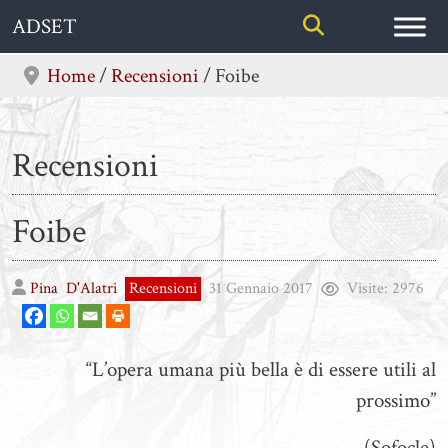
Skip
ADSET
to
content
Home
/
Recensioni
/
Foibe
Recensioni
Foibe
Pina
D'Alatri
Recensioni
31 Gennaio 2017
Visite:
2976
“L’opera umana più bella è di essere utili al
prossimo”
(Sofocle)