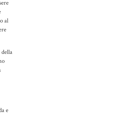
sere
e
o al
ere
 della
ho
a
da e