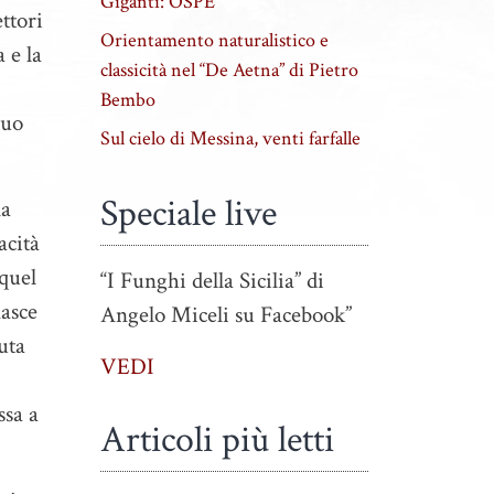
Giganti: OSPE
ettori
Orientamento naturalistico e
 e la
classicità nel “De Aetna” di Pietro
Bembo
suo
Sul cielo di Messina, venti farfalle
Speciale live
la
acità
 quel
“I Funghi della Sicilia” di
nasce
Angelo Miceli su Facebook”
uta
VEDI
ssa a
Articoli più letti