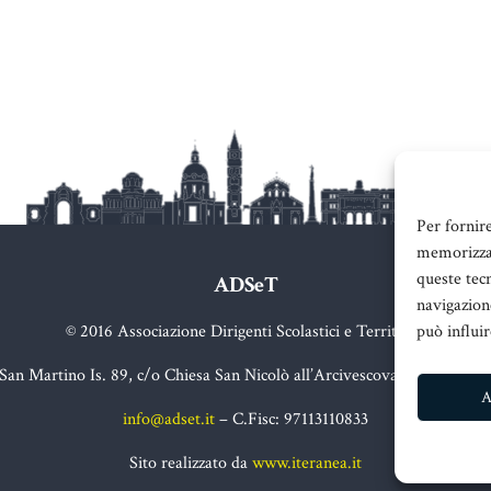
Per fornir
memorizzar
queste tec
ADSeT
navigazione
© 2016 Associazione Dirigenti Scolastici e Territorio
può influi
 San Martino Is. 89, c/o Chiesa San Nicolò all’Arcivescovado, 98123 Me
A
info@adset.it
– C.Fisc: 97113110833
Sito realizzato da
www.iteranea.it