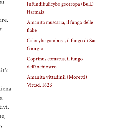
ai
Infundibulicybe geotropa (Bull.)
Harmaja
ure.
Amanita muscaria, il fungo delle
si
fiabe
Calocybe gambosa, il fungo di San
Giorgio
Coprinus comatus, il fungo
dell’inchiostro
ità:
Amanita vittadinii (Moretti)
a
Vittad. 1826
hiena
la
tivi.
he,
,