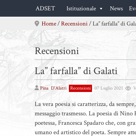
Skip
ADSET
Istituzionale
News
Ev
to
content
Home
/
Recensioni
/
La” farfalla” di Gal
Recensioni
La” farfalla” di Galati
Pina
D'Alatri
Recensioni
07 Luglio 2021
V
La vera poesia si caratterizza, da sempre,
messaggio trasmesso. La poesia di Nino Fe
poetessa, Francesca Spadaro che, con gran
umano ed artistico del poeta. Sempre atte