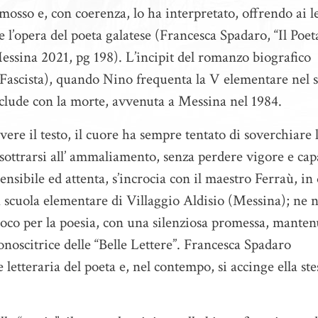
 mosso e, con coerenza, lo ha interpretato, offrendo ai l
 l’opera del poeta galatese (Francesca Spadaro, “Il Poeta
ssina 2021, pg 198). L’incipit del romanzo biografico
 Fascista), quando Nino frequenta la V elementare nel 
clude con la morte, avvenuta a Messina nel 1984.
rivere il testo, il cuore ha sempre tentato di soverchiare 
 sottrarsi all’ ammaliamento, senza perdere vigore e cap
ensibile ed attenta, s’incrocia con il maestro Ferraù, in
a scuola elementare di Villaggio Aldisio (Messina); ne 
roco per la poesia, con una silenziosa promessa, manten
onoscitrice delle “Belle Lettere”. Francesca Spadaro
 letteraria del poeta e, nel contempo, si accinge ella ste