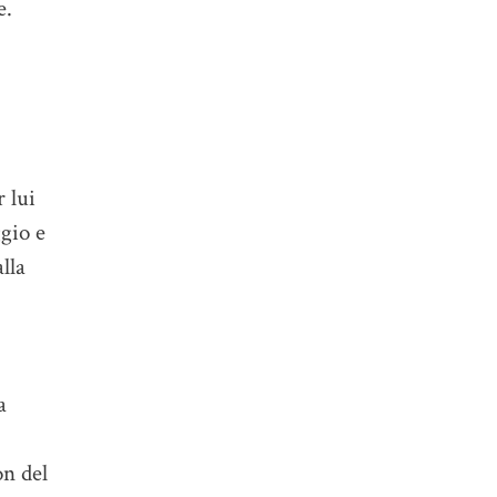
e.
r lui
ggio e
lla
a
on del