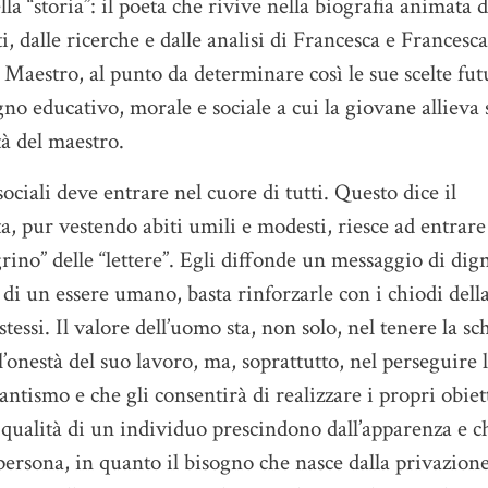
a “storia”: il poeta che rivive nella biografia animata d
, dalle ricerche e dalle analisi di Francesca e Francesca
 Maestro, al punto da determinare così le sue scelte fut
no educativo, morale e sociale a cui la giovane allieva 
tà del maestro.
ociali deve entrare nel cuore di tutti. Questo dice il
eta, pur vestendo abiti umili e modesti, riesce ad entrare
grino” delle “lettere”. Egli diffonde un messaggio di dign
 di un essere umano, basta rinforzarle con i chiodi dell
tessi. Il valore dell’uomo sta, non solo, nel tenere la sc
ell’onestà del suo lavoro, ma, soprattutto, nel perseguire 
antismo e che gli consentirà di realizzare i propri obiet
e qualità di un individuo prescindono dall’apparenza e c
 persona, in quanto il bisogno che nasce dalla privazione