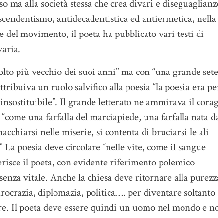
so ma alla società stessa che crea divari e diseguaglianz
Ascendentismo, antidecadentistica ed antiermetica, nella
le del movimento, il poeta ha pubblicato vari testi di
varia.
lto più vecchio dei suoi anni” ma con “una grande sete
tribuiva un ruolo salvifico alla poesia “la poesia era pe
 insostituibile”. Il grande letterato ne ammirava il cora
 “come una farfalla del marciapiede, una farfalla nata da
acchiarsi nelle miserie, si contenta di bruciarsi le ali
.” La poesia deve circolare “nelle vite, come il sangue
erisce il poeta, con evidente riferimento polemico
ssenza vitale. Anche la chiesa deve ritornare alla purezz
ocrazia, diplomazia, politica…. per diventare soltanto
more. Il poeta deve essere quindi un uomo nel mondo e n