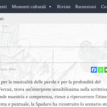
enti
Momenti culturali
Riviste
Recensioni
Con
ati
isite:
1064
 per la musicalità delle parole e per la profondità del
rraù, trova un’interprete sensibilissima nella scrittric
de maestria e competenza, riesce a ripercorrere l’itine
nta e puntuale, la Spadaro ha ricostruito lo scenario st