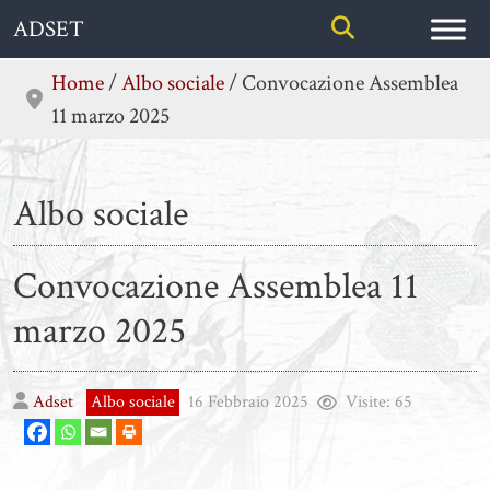
Skip
ADSET
to
content
Home
/
Albo sociale
/
Convocazione Assemblea
11 marzo 2025
Albo sociale
Convocazione Assemblea 11
marzo 2025
Adset
Albo sociale
16 Febbraio 2025
Visite:
65