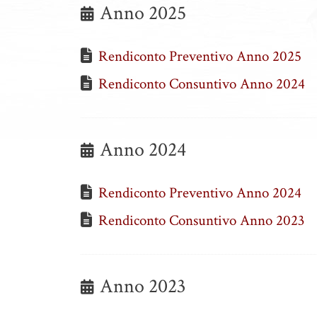
Anno 2025
Rendiconto Preventivo Anno 2025
Rendiconto Consuntivo Anno 2024
Anno 2024
Rendiconto Preventivo Anno 2024
Rendiconto Consuntivo Anno 2023
Anno 2023