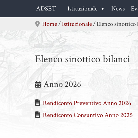
Skip
ADSET
Istituzionale
News
Ev
to
content
Home
/
Istituzionale
/
Elenco sinottico 
Elenco sinottico bilanci
Anno 2026
Rendiconto Preventivo Anno 2026
Rendiconto Consuntivo Anno 2025