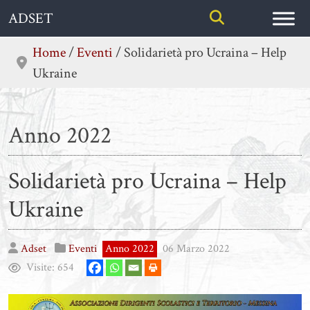
Skip
ADSET
to
content
Home
/
Eventi
/
Solidarietà pro Ucraina – Help
Ukraine
Anno 2022
Solidarietà pro Ucraina – Help
Ukraine
Adset
Eventi
Anno 2022
06 Marzo 2022
Visite:
654