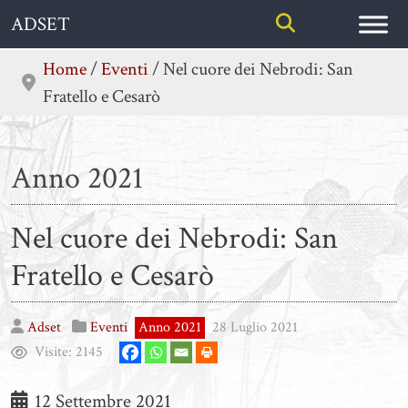
Skip
ADSET
to
content
Home
/
Eventi
/
Nel cuore dei Nebrodi: San
Fratello e Cesarò
Anno 2021
Nel cuore dei Nebrodi: San
Fratello e Cesarò
Adset
Eventi
Anno 2021
28 Luglio 2021
Visite:
2145
12 Settembre 2021