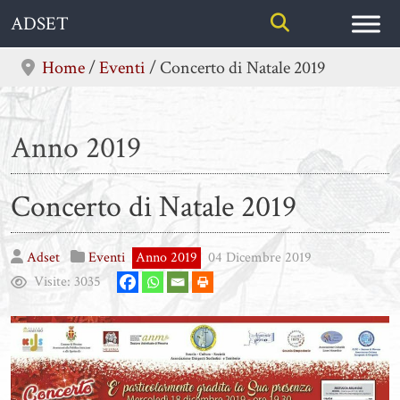
Skip
ADSET
to
content
Home
/
Eventi
/
Concerto di Natale 2019
Anno 2019
Concerto di Natale 2019
Adset
Eventi
Anno 2019
04 Dicembre 2019
Visite:
3035