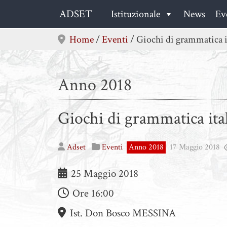
Skip
ADSET
Istituzionale
News
Ev
to
content
Home
/
Eventi
/
Giochi di grammatica i
Anno 2018
Giochi di grammatica ita
Adset
Eventi
Anno 2018
17 Maggio 2018
25 Maggio 2018
Ore
16:00
Ist. Don Bosco MESSINA