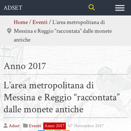
Skip
ADSET
to
content
Home
/
Eventi
/
L’area metropolitana di
Messina e Reggio “raccontata” dalle monete
antiche
Anno 2017
L’area metropolitana di
Messina e Reggio “raccontata”
dalle monete antiche
Adset
Eventi
Anno 2017
07 Novembre 2017