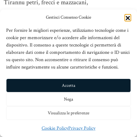
Tirannu petri, frecci e mazzacani,
diciunu: Bastaddi rinculati!
Gestisci Consenso Cookie
dicitincillu a Callu, cori ‘i cani,
Per fornire le migliori esperienze, utilizziamo tecnologie come i
cookie per memorizzare e/o accedere alle informazioni del
nn’havi puru pì iddu ‘i ‘sti pitrati.
dispositivo. Il consenso a queste tecnologie ci permetterà di
elaborare dati come il comportamento di navigazione o ID unici
Clarenza, sbraitava apettamenti:
su questo sito. Non acconsentire o ritirare il consenso può
influire negativamente su alcune caratteristiche e funzioni.
o finiri ‘u cumannu e ‘a caristia,
Accetta
pi’ vostri casi, francisi fitenti,
Nega
ittati ogghiu tutti nziemi a mmia!
Visualizza le preferenze
Dina, ‘vanzava zizziànnu i denti,
Cookie Policy
Privacy Policy
armata d’un santissimu bastuni,