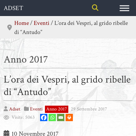
Skip
ADSET
to
content
Home
/
Eventi
/
L’ora dei Vespri, al grido ribelle
di “Antudo”
Anno 2017
L’ora dei Vespri, al grido ribelle
di “Antudo”
Adset
Eventi
Anno 2017
29 Settembre 2017
Visite:
5063
10 Novembre 2017