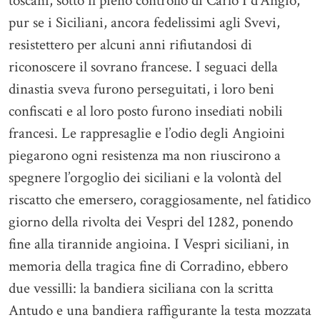
toscani, sotto il pieno controllo di Carlo I d’Angiò,
pur se i Siciliani, ancora fedelissimi agli Svevi,
resistettero per alcuni anni rifiutandosi di
riconoscere il sovrano francese. I seguaci della
dinastia sveva furono perseguitati, i loro beni
confiscati e al loro posto furono insediati nobili
francesi. Le rappresaglie e l’odio degli Angioini
piegarono ogni resistenza ma non riuscirono a
spegnere l’orgoglio dei siciliani e la volontà del
riscatto che emersero, coraggiosamente, nel fatidico
giorno della rivolta dei Vespri del 1282, ponendo
fine alla tirannide angioina. I Vespri siciliani, in
memoria della tragica fine di Corradino, ebbero
due vessilli: la bandiera siciliana con la scritta
Antudo e una bandiera raffigurante la testa mozzata