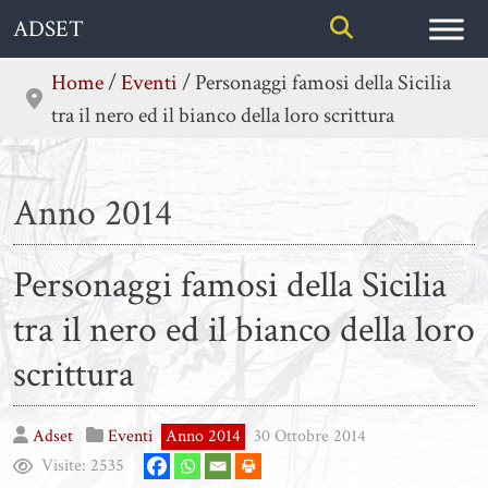
Skip
ADSET
to
content
Home
/
Eventi
/
Personaggi famosi della Sicilia
tra il nero ed il bianco della loro scrittura
Anno 2014
Personaggi famosi della Sicilia
tra il nero ed il bianco della loro
scrittura
Adset
Eventi
Anno 2014
30 Ottobre 2014
Visite:
2535