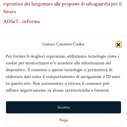
ripristino dei lungomare alle proposte di salvaguardia per il
futuro
ADSeT…inForma
Gestisci Consenso Cookie
Per fornire le migliori esperienze, utilizziamo tecnologie come i
cookie per memorizzare e/o accedere alle informazioni del
dispositivo. Il consenso a queste tecnologie ci permetterà di
elaborare dati come il comportamento di navigazione o ID unici
su questo sito. Non acconsentire o ritirare il consenso può
influire negativamente su alcune caratteristiche e funzioni.
ADSeT
© 2016 Associazione Dirigenti Scolastici e Territorio
Accetta
V.le San Martino Is. 89, c/o Chiesa San Nicolò all’Arcivescovado,
Nega
98123 Messina