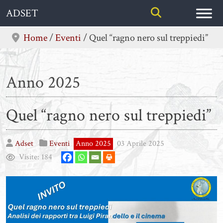
Skip
ADSET
to
content
Home
/
Eventi
/
Quel “ragno nero sul treppiedi”
Anno 2025
Quel “ragno nero sul treppiedi”
Adset
Eventi
Anno 2025
03 Aprile 2025
Visite:
184