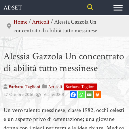
Skip
ADSET
to
content
Home
/
Articoli
/
Alessia Gazzola Un
concentrato di abilità tutto messinese
Alessia Gazzola Un concentrato
di abilità tutto messinese
Barbara
Taglioni
Articoli
Barbara Taglioni
27 Ottobre 2016
Visite:
3801
Un vero talento messinese, classe 1982, occhi celesti
e un aspetto privo di ostentazione; una giovane
donna con i piedi per terra e le idee chiare. Medico