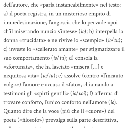
dell’autore, che «parla instancabilmente» nel testo:
a) il poeta registra, in un misterioso empito di
immedesimazione, l’angoscia che lo pervade «poi
ch’il miserando nunzio s’intese» (
io
); b) interpella la
donna «trucidata» e ne rivive lo «scempio» (
io
/
tu
);
c) investe lo «scellerato amante» per stigmatizzare il
suo comportamento (
io
/
tu
); d) consola la
«sfortunata», che ha lasciato «misera […] e
nequitosa vita» (
io
/
tu
); e) assolve (contro «l’incauto
volgo») l’amore e accusa il «fato», chiamando a
testimoni gli «spirti gentili» (
io
/
voi
); f) afferma di
trovare conforto, l’unico conforto nell’amore (
io
).
Quanto dire che la voce (più che il «cuore») del
poeta («filosofo») prevalga sulla parte descrittiva,