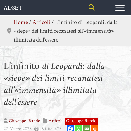
Skip
ADSET
to
content
Home
/
Articoli
/
L’infinito di Leopardi: dalla
«siepe» dei limiti recanatesi all’«immensità»
illimitata dell’essere
L’infinito
di Leopardi
:
dalla
«siepe» dei limiti recanatesi
all’«immensità» illimitata
dell’essere
Giuseppe
Rando
Articoli
Giuseppe Rando
27 Marzo 2023
Visite:
473