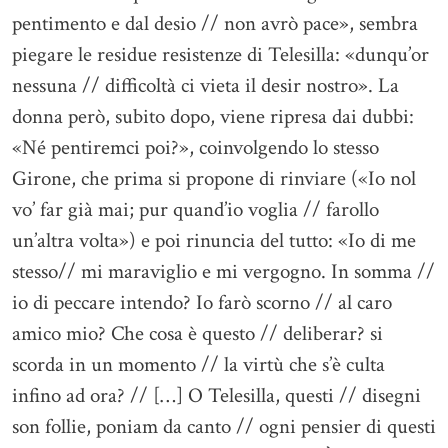
pentimento e dal desio // non avrò pace», sembra
piegare le residue resistenze di Telesilla: «dunqu’or
nessuna // difficoltà ci vieta il desir nostro». La
donna però, subito dopo, viene ripresa dai dubbi:
«Né pentiremci poi?», coinvolgendo lo stesso
Girone, che prima si propone di rinviare («Io nol
vo’ far già mai; pur quand’io voglia // farollo
un’altra volta») e poi rinuncia del tutto: «Io di me
stesso// mi maraviglio e mi vergogno. In somma //
io di peccare intendo? Io farò scorno // al caro
amico mio? Che cosa è questo // deliberar? si
scorda in un momento // la virtù che s’è culta
infino ad ora? // […] O Telesilla, questi // disegni
son follie, poniam da canto // ogni pensier di questi