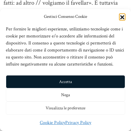
fatti: ad altro // volgiamo il favellar». È tuttavia
l’amore, alla fine, che trionfa:
Gestisci Consenso Cookie
GIRONE Dammi la mano, o Telesilla, oh quanto
Per fornire le migliori esperienze, utilizziamo tecnologie come i
cookie per memorizzare e/o accedere alle informazioni del
se’ bella.
dispositivo. Il consenso a queste tecnologie ci permetterà di
elaborare dati come il comportamento di navigazione o ID unici
TELESILLA Oh caro oh caro: io più non
su questo sito. Non acconsentire o ritirare il consenso può
veggio (p. 346).
influire negativamente su alcune caratteristiche e funzioni.
La spirale di peccato e immediato pentimento si
Accetta
chiude definitivamente nella
Parte seconda
,
placandosi – si direbbe – in un’inattesa, pacificata
Nega
soluzione: «Questo sì ch’è fieriss. travaglio. Oh se
Visualizza le preferenze
mai fatto io non l’avessi! oh come or sarei
fortunato! Adunque io punto Non m’inganno? io
Cookie Policy
Privacy Policy
peccai! Giron, peccasti? Mi pare un sogno. Ahi,