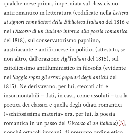
qualche mese prima, imperniata sul classicismo
antiromantico in letteratura (codificato nella
Lettera
ai signori compilatori della Biblioteca Italiana
del 1816 e
nel
Discorso di un italiano intorno alla poesia romantica
del 1818), sul conservatorismo papalino,
austriacante e antifrancese in politica (attestato, se
non altro, dall’orazione
Agl’Italiani
del 1815), sul
cattolicesimo antilluministico in filosofia (evidente
nel
Saggio sopra gli errori popolari degli antichi
del
1815). Ne derivavano, per lui, steccati alti e
insormontabili – dati, in casa, come assoluti – tra la
poetica dei classici e quella degli odiati romantici
(«schifosissima materia» era, per lui, la poesia
romantica in un passo del
Discorso di un italiano
)
[3]
,
nonché ostacoli immani, di presunto ordine etico