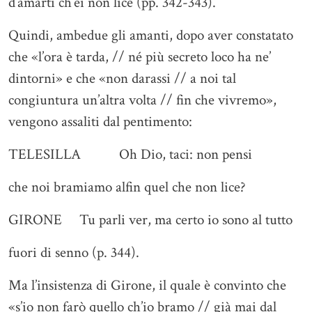
d’amarti ch’ei non lice (pp. 342-343).
Quindi, ambedue gli amanti, dopo aver constatato
che «l’ora è tarda, // né più secreto loco ha ne’
dintorni» e che «non darassi // a noi tal
congiuntura un’altra volta // fin che vivremo»,
vengono assaliti dal pentimento:
TELESILLA Oh Dio, taci: non pensi
che noi bramiamo alfin quel che non lice?
GIRONE Tu parli ver, ma certo io sono al tutto
fuori di senno (p. 344).
Ma l’insistenza di Girone, il quale è convinto che
«s’io non farò quello ch’io bramo // già mai dal