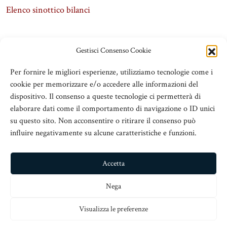
Elenco sinottico bilanci
Gestisci Consenso Cookie
Per fornire le migliori esperienze, utilizziamo tecnologie come i
cookie per memorizzare e/o accedere alle informazioni del
dispositivo. Il consenso a queste tecnologie ci permetterà di
elaborare dati come il comportamento di navigazione o ID unici
su questo sito. Non acconsentire o ritirare il consenso può
influire negativamente su alcune caratteristiche e funzioni.
ADSeT
© 2016 Associazione Dirigenti Scolastici e Territorio
Accetta
V.le San Martino Is. 89, c/o Chiesa San Nicolò all’Arcivescovado,
Nega
98123 Messina
Visualizza le preferenze
info@adset.it
– C.Fisc: 97113110833