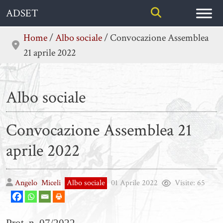
Skip
ADSET
to
content
Home
/
Albo sociale
/
Convocazione Assemblea
21 aprile 2022
Albo sociale
Convocazione Assemblea 21
aprile 2022
Angelo
Miceli
Albo sociale
01 Aprile 2022
Visite:
65