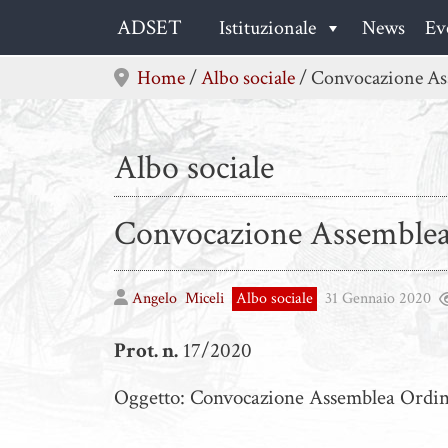
Skip
ADSET
Istituzionale
News
Ev
to
content
Home
/
Albo sociale
/
Convocazione Ass
Albo sociale
Convocazione Assemblea
Angelo
Miceli
Albo sociale
31 Gennaio 2020
Prot. n.
17/2020
Oggetto: Convocazione Assemblea Ordina