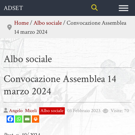
Skip
ADSET
to
content
Home
/
Albo sociale
/
Convocazione Assemblea
14 marzo 2024
Albo sociale
Convocazione Assemblea 14
marzo 2024
Angelo
Miceli
Albo sociale
03 Febbraio 2023
Visite:
70