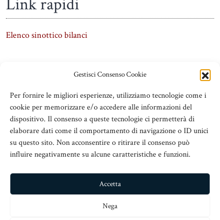
Link rapidi
Elenco sinottico bilanci
Gestisci Consenso Cookie
Per fornire le migliori esperienze, utilizziamo tecnologie come i
cookie per memorizzare e/o accedere alle informazioni del
dispositivo. Il consenso a queste tecnologie ci permetterà di
elaborare dati come il comportamento di navigazione o ID unici
su questo sito. Non acconsentire o ritirare il consenso può
influire negativamente su alcune caratteristiche e funzioni.
ADSeT
© 2016 Associazione Dirigenti Scolastici e Territorio
Accetta
V.le San Martino Is. 89, c/o Chiesa San Nicolò all’Arcivescovado,
Nega
98123 Messina