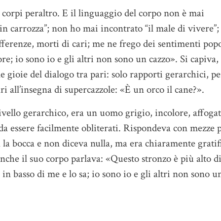
i corpi peraltro. E il linguaggio del corpo non è mai
in carrozza”; non ho mai incontrato “il male di vivere”
offerenze, morti di cari; me ne frego dei sentimenti pop
re; io sono io e gli altri non sono un cazzo». Si capiva,
 gioie del dialogo tra pari: solo rapporti gerarchici, pe
ari all’insegna di supercazzole: «È un orco il cane?».
livello gerarchico, era un uomo grigio, incolore, affoga
i da essere facilmente obliterati. Rispondeva con mezze 
n la bocca e non diceva nulla, ma era chiaramente gratif
 Anche il suo corpo parlava: «Questo stronzo è più alto d
n basso di me e lo sa; io sono io e gli altri non sono u