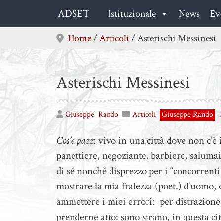
Skip
ADSET
Istituzionale
News
Ev
to
content
Home
/
Articoli
/
Asterischi Messinesi
Asterischi Messinesi
Giuseppe
Rando
Articoli
Giuseppe Rando
Cos’e pazz
: vivo in una città dove non c’è i
panettiere, negoziante, barbiere, salumai
di sé nonché disprezzo per i “concorrenti
mostrare la mia fralezza (poet.) d’uomo, 
ammettere i miei errori: per distrazione
prenderne atto: sono strano, in questa cit