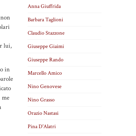
Anna Giuffrida
; non
Barbara Taglioni
olari
Claudio Stazzone
r lui,
Giuseppe Giaimi
Giuseppe Rando
to in
Marcello Amico
parole
Nino Genovese
icato
i me
Nino Grasso
n
Orazio Nastasi
Pina D'Alatri