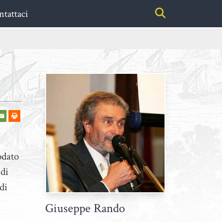
tattaci
odato
 di
di
Giuseppe Rando