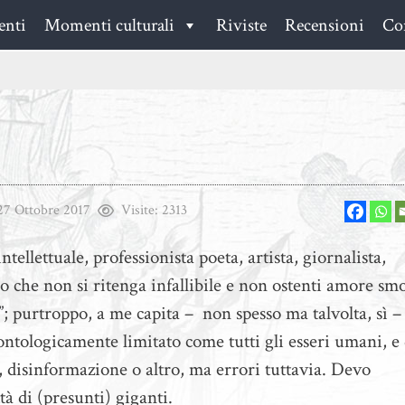
enti
Momenti culturali
Riviste
Recensioni
Con
27 Ottobre 2017
Visite:
2313
ntellettuale, professionista poeta, artista, giornalista,
o che non si ritenga infallibile e non ostenti amore sm
”; purtroppo, a me capita – non spesso ma talvolta, sì –
ontologicamente limitato come tutti gli esseri umani, e 
, disinformazione o altro, ma errori tuttavia. Devo
tà di (presunti) giganti.