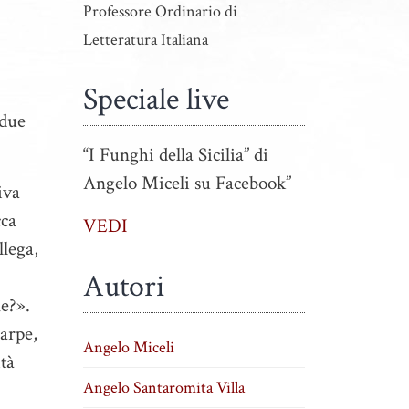
Professore Ordinario di
Letteratura Italiana
Speciale live
«due
“I Funghi della Sicilia” di
Angelo Miceli su Facebook”
iva
cca
VEDI
llega,
Autori
ne?».
carpe,
Angelo Miceli
ità
Angelo Santaromita Villa