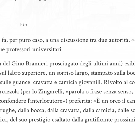
***
 fa, per puro caso, a una discussione tra due autorità, 
ue professori universitari
ura del Gino Bramieri prosciugato degli ultimi anni) esib
ul labro superiore, un sorriso largo, stampato sulla bo
ulle guance, cravatta e camicia giovanili. Rivolto al co
cazzola (per lo Zingarelli, «parola o frase senza senso,
confondere l’interlocutore») preferita: «È un orco il ca
ughe, dalla bocca, dalla cravatta, dalla camicia, dalle s
rica, del suo prestigio esaltato dalla gratificante prossim