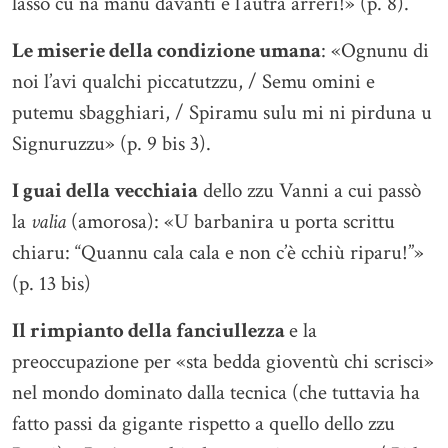
lassò cu na manu davanti e l’autra arreri!» (p. 8).
Le miserie della condizione umana
: «Ognunu di
noi l’avi qualchi piccatutzzu, / Semu omini e
putemu sbagghiari, / Spiramu sulu mi ni pirduna u
Signuruzzu» (p. 9 bis 3).
I guai della vecchiaia
dello zzu Vanni a cui passò
la
valia
(amorosa): «U barbanira u porta scrittu
chiaru: “Quannu cala cala e non c’è cchiù riparu!”»
(p. 13 bis)
Il rimpianto della fanciullezza
e la
preoccupazione per «sta bedda gioventù chi scrisci»
nel mondo dominato dalla tecnica (che tuttavia ha
fatto passi da gigante rispetto a quello dello zzu