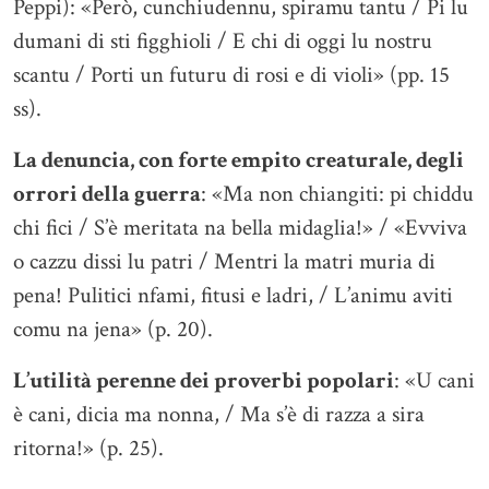
Peppi): «Però, cunchiudennu, spiramu tantu / Pi lu
dumani di sti figghioli / E chi di oggi lu nostru
scantu / Porti un futuru di rosi e di violi» (pp. 15
ss).
La denuncia, con forte empito creaturale, degli
orrori della guerra
: «Ma non chiangiti: pi chiddu
chi fici / S’è meritata na bella midaglia!» / «Evviva
o cazzu dissi lu patri / Mentri la matri muria di
pena! Pulitici nfami, fitusi e ladri, / L’animu aviti
comu na jena» (p. 20).
L’utilità perenne dei proverbi popolari
: «U cani
è cani, dicia ma nonna, / Ma s’è di razza a sira
ritorna!» (p. 25).