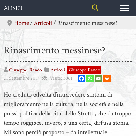
Skip
ADSET
to
content
Home
/
Articoli
/
Rinascimento messinese?
Rinascimento messinese?
Giuseppe
Rando
Articoli
Giuseppe Rando
21 Settembre 2017
Visite:
3061
Ho creduto talvolta d’intravedere sintomi di
miglioramento nella cultura, nella società e nella
prassi politica della città dello Stretto, che da troppo
tempo soggiace, invero, a una certa, diffusa atonia.
Mi sono perciò proposto – da intellettuale