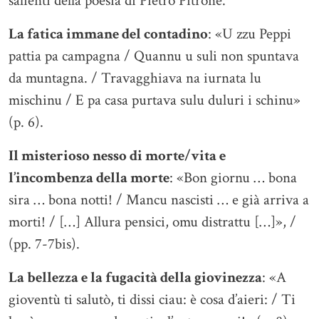
salienti della poesia di Pietro Pitrone.
La fatica immane del contadino
: «U zzu Peppi
pattia pa campagna / Quannu u suli non spuntava
da muntagna. / Travagghiava na iurnata lu
mischinu / E pa casa purtava sulu duluri i schinu»
(p. 6).
Il misterioso nesso di morte/vita e
l’incombenza della morte
: «Bon giornu … bona
sira … bona notti! / Mancu nascisti … e già arriva a
morti! / […] Allura pensici, omu distrattu […]», /
(pp. 7-7bis).
La bellezza e la fugacità della giovinezza
: «A
gioventù ti salutò, ti dissi ciau: è cosa d’aieri: / Ti