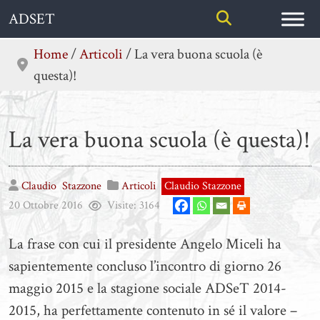
Skip
ADSET
to
content
Home
/
Articoli
/
La vera buona scuola (è
questa)!
La vera buona scuola (è questa)!
Claudio
Stazzone
Articoli
Claudio Stazzone
20 Ottobre 2016
Visite:
3164
La frase con cui il presidente Angelo Miceli ha
sapientemente concluso l’incontro di giorno 26
maggio 2015 e la stagione sociale ADSeT 2014-
2015, ha perfettamente contenuto in sé il valore –