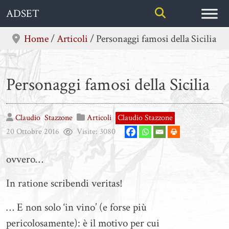
Skip
ADSET
to
content
Home
/
Articoli
/
Personaggi famosi della Sicilia
Personaggi famosi della Sicilia
Claudio
Stazzone
Articoli
Claudio Stazzone
20 Ottobre 2016
Visite:
3080
ovvero…
In ratione scribendi veritas!
… E non solo ‘in vino’ (e forse più
pericolosamente): è il motivo per cui