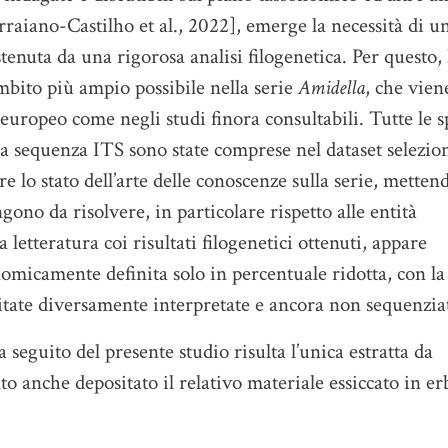
[Arraiano-Castilho et al., 2022], emerge la necessità di u
enuta da una rigorosa analisi filogenetica. Per questo, 
ambito più ampio possibile nella serie
Amidella
, che vien
 europeo come negli studi finora consultabili. Tutte le s
na sequenza ITS sono state comprese nel dataset selezio
re lo stato dell’arte delle conoscenze sulla serie, metten
gono da risolvere, in particolare rispetto alle entità
etteratura coi risultati filogenetici ottenuti, appare
omicamente definita solo in percentuale ridotta, con la
ditate diversamente interpretate e ancora non sequenzia
eguito del presente studio risulta l’unica estratta da
tato anche depositato il relativo materiale essiccato in er