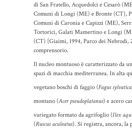
di San Fratello, Acquedolci e Cesarò (ME)
Comuni di Longi (ME) e Bronte (CT), Pizz
Comuni di Caronia e Capizzi (ME), Serra 
Tortorici, Galati Mamertino e Longi (ME
(CT) [Giaimi, 1994, Parco dei Nebrodi, 2
comprensorio.
Il nucleo montuoso è caratterizzato da un
spazi di macchia mediterranea. In alta q
vegetano boschi di faggio (
Fagus sylvatica
montano (
Acer pseudoplatanus
) e acero ca
variegato formato da agrifoglio (
Ilex aqu
(
Ruscus aculeatus
). Si registra, ancora, la 