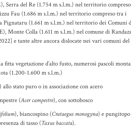
, Serra del Re (1.754 m s.l.m.) nel territorio compreso 
u Fau (1.686 m s.l.m.) nel territorio compreso tra i
Pignataru (1.661 m s.l.m.) nel territorio dei Comuni d
), Monte Colla (1.611 m s.l.m.) nel comune di Randaz
022] e tante altre ancora dislocate nei vari comuni del
a fitta vegetazione d’alto fusto, numerosi pascoli monta
uota (1.200-1.600 m s.l.m.)
) allo stato puro o in associazione con acero
mpestre (
Acer campestre
), con sottobosco
ifolium
), biancospino (
Crataegus monogyna
) e pungitopo
presenza di tasso (
Taxus baccata
).