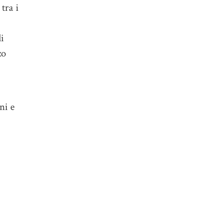
tra i
i
zo
ni e