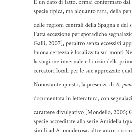
È un dato di fatto, ormai confermato dai
specie tipica, ma alquanto rara, della peni
delle regioni centrali della Spagna e del s
Fatta eccezione per sporadiche segnalazi
Galli, 2007], peraltro senza eccessivi ap
buona certezza è localizzata sui monti 
la stagione invernale e l’inizio della pr
cercatori locali per le sue apprezzate qua
Nonostante questo, la presenza di
A. pond
documentata in letteratura, con segnalazi
carattere divulgativo [Mondello, 2005; Ga
specie accreditate alla serie Amidella (qu
simili ad A. ponderosa, altre ancora poco