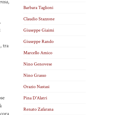
rosa
,
Barbara Taglioni
Claudio Stazzone
.
;
Giuseppe Giaimi
Giuseppe Rando
, tra
Marcello Amico
Nino Genovese
Nino Grasso
Orazio Nastasi
ose
Pina D'Alatri
à
Renato Zafarana
ncora