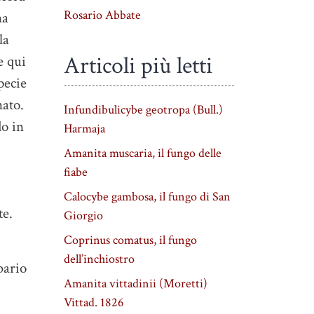
Rosario Abbate
na
la
Articoli più letti
e qui
pecie
nato.
Infundibulicybe geotropa (Bull.)
do in
Harmaja
Amanita muscaria, il fungo delle
fiabe
Calocybe gambosa, il fungo di San
te.
Giorgio
Coprinus comatus, il fungo
dell’inchiostro
bario
Amanita vittadinii (Moretti)
Vittad. 1826