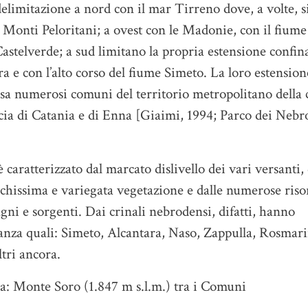
delimitazione a nord con il mar Tirreno dove, a volte, s
i Monti Peloritani; a ovest con le Madonie, con il fiume
Castelverde; a sud limitano la propria estensione confi
ra e con l’alto corso del fiume Simeto. La loro estension
ssa numerosi comuni del territorio metropolitano della c
cia di Catania e di Enna [Giaimi, 1994; Parco dei Nebr
 caratterizzato dal marcato dislivello dei vari versanti, 
icchissima e variegata vegetazione e dalle numerose riso
tagni e sorgenti. Dai crinali nebrodensi, difatti, hanno
tanza quali: Simeto, Alcantara, Naso, Zappulla, Rosmar
tri ancora.
da: Monte Soro (1.847 m s.l.m.) tra i Comuni