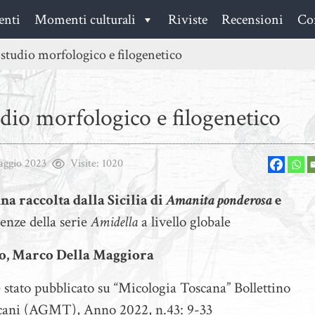
enti
Momenti culturali
Riviste
Recensioni
Con
tudio morfologico e filogenetico
io morfologico e filogenetico
aggio 2023
Visite:
1020
na raccolta dalla Sicilia di
Amanita ponderosa
e
enze della serie
Amidella
a livello globale
zo, Marco Della Maggiora
è stato pubblicato su “Micologia Toscana” Bollettino
scani (AGMT), Anno 2022, n.43: 9-33