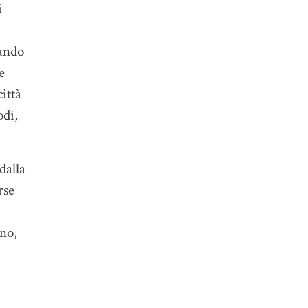
i
nando
e
ittà
odi,
dalla
rse
ino,