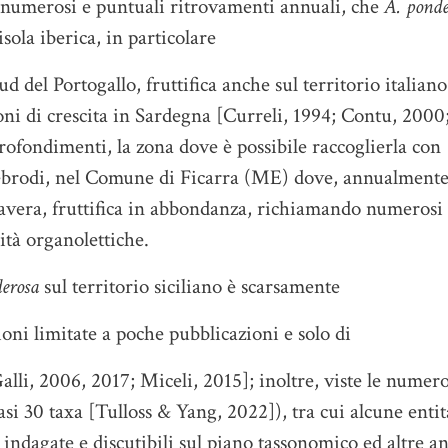
 numerosi e puntuali ritrovamenti annuali, che
A. ponde
sola iberica, in particolare
ud del Portogallo, fruttifica anche sul territorio italiano
oni di crescita in Sardegna [Curreli, 1994; Contu, 2000
profondimenti, la zona dove è possibile raccoglierla con
Nebrodi, nel Comune di Ficarra (ME) dove, annualmente
imavera, fruttifica in abbondanza, richiamando numerosi
lità organolettiche.
erosa
sul territorio siciliano è scarsamente
oni limitate a poche pubblicazioni e solo di
lli, 2006, 2017; Miceli, 2015]; inoltre, viste le numer
asi 30 taxa [Tulloss & Yang, 2022]), tra cui alcune entit
 indagate e discutibili sul piano tassonomico ed altre a