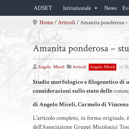
Skip
ADSET
Istituzionale
News
Ev
to
content
Home
/
Articoli
/
Amanita ponderosa – s
Amanita ponderosa – stud
Angelo
Miceli
Articoli
Angelo Miceli
26 M
Studio morfologico e filogenetico di u
considerazioni sullo stato delle
conosc
di Angelo Miceli, Carmelo di Vincen
L’articolo completo, in forma originale, 
dell’Associazione Gruppi Micologici To