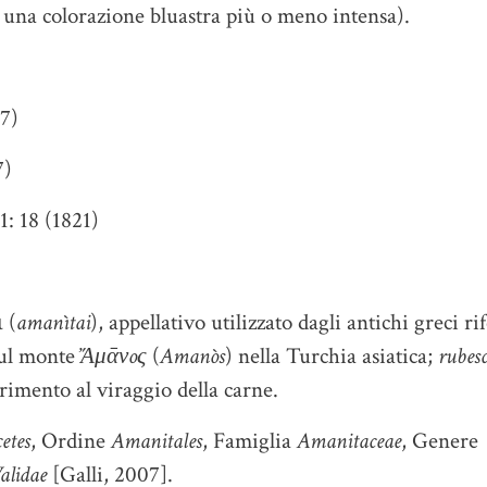
 una colorazione bluastra più o meno intensa).
97)
7)
1: 18 (1821)
 (
amanìtai
), appellativo utilizzato dagli antichi greci ri
sul monte
Ἄμᾱνoς
(
Amanòs
) nella Turchia asiatica;
rubes
rimento al viraggio della carne.
etes
, Ordine
Amanitales
, Famiglia
Amanitaceae
, Genere
alidae
[Galli, 2007].