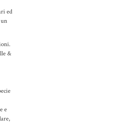
ari ed
d un
ioni.
lle &
pecie
e e
lare,