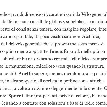
edio-grandi dimensioni, caratterizzati da
Velo genera
a da ife formate da cellule globose, subglobose o arroton
esto di consistenza tenera, con margine regolare, inte
icola
separabile, da poco vischiosa a non vischiosa,
sidui del velo generale che si presentano sotto forma di
e o più o meno appiattite.
Imenoforo
a lamelle più o 
nte di colore bianco.
Gambo
centrale, cilindrico, sempr
so la maturazione, midolloso (così quando la struttura
vamente).
Anello
supero, ampio, membranoso e persist
e, in alcune specie, dissociata in perline concentriche
bianca, a volte arrossante o leggermente imbrunente.
C
ente.
Spore
ialine (trasparenti, prive di colore), bianche
i (quando a contatto con soluzioni a base di iodio come,