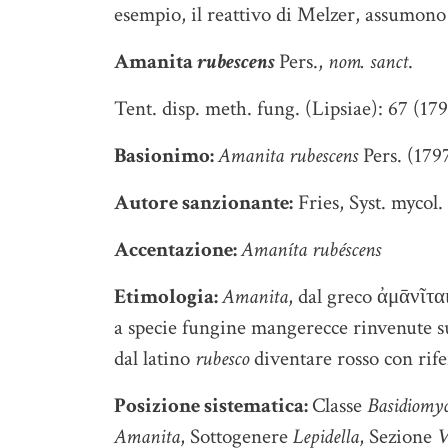
esempio, il reattivo di Melzer, assumono
Amanita
rubescens
Pers.,
nom. sanct
.
Tent. disp. meth. fung. (Lipsiae): 67 (17
Basionimo:
Amanita rubescens
Pers. (179
Autore sanzionante:
Fries, Syst. mycol. 
Accentazione:
Amaníta rubéscens
Etimologia:
Amanita
, dal greco ἀμᾱνῖται
a specie fungine mangerecce rinvenute 
dal latino
rubesco
diventare rosso con rife
Posizione sistematica:
Classe
Basidiomyc
Amanita
, Sottogenere
Lepidella
, Sezione
V