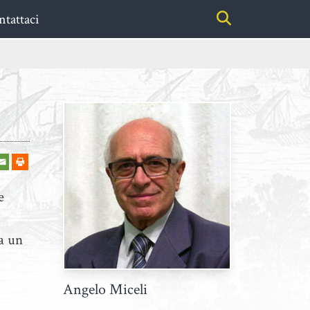
tattaci
e
ta un
Angelo Miceli