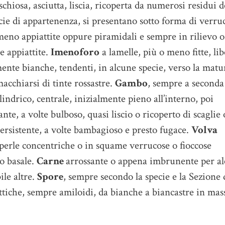
hiosa, asciutta, liscia, ricoperta da numerosi residui d
cie di appartenenza, si presentano sotto forma di verru
meno appiattite oppure piramidali e sempre in rilievo o
e appiattite.
Imenoforo
a lamelle, più o meno fitte, lib
mente bianche, tendenti, in alcune specie, verso la matur
acchiarsi di tinte rossastre.
Gambo
, sempre a seconda
lindrico, centrale, inizialmente pieno all’interno, poi
nte, a volte bulboso, quasi liscio o ricoperto di scaglie 
rsistente, a volte bambagioso e presto fugace.
Volva
e perle concentriche o in squame verrucose o fioccose
bo basale.
Carne
arrossante o appena imbrunente per a
le altre.
Spore
, sempre secondo la specie e la Sezione 
ittiche, sempre amiloidi, da bianche a biancastre in mas