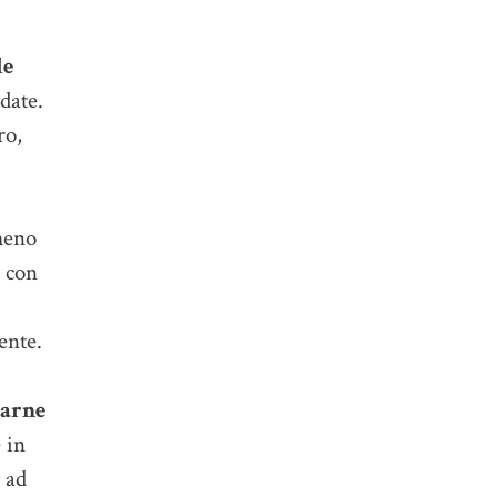
le
date.
ro,
meno
e con
ente.
arne
 in
 ad