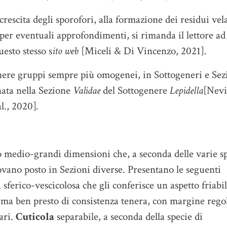
 crescita degli sporofori, alla formazione dei residui vel
, per eventuali approfondimenti, si rimanda il lettore a
esto stesso s
ito web
[Miceli & Di Vincenzo, 2021].
tenere gruppi sempre più omogenei, in Sottogeneri e Sez
nata nella Sezione
Validae
del Sottogenere
Lepidella
[Nevi
l., 2020]
.
 o medio-grandi dimensioni che, a seconda delle varie s
rovano posto in Sezioni diverse. Presentano le seguenti
a sferico-vescicolosa che gli conferisce un aspetto friabil
ma ben presto di consistenza tenera, con margine rego
ari.
Cuticola
separabile, a seconda della specie di