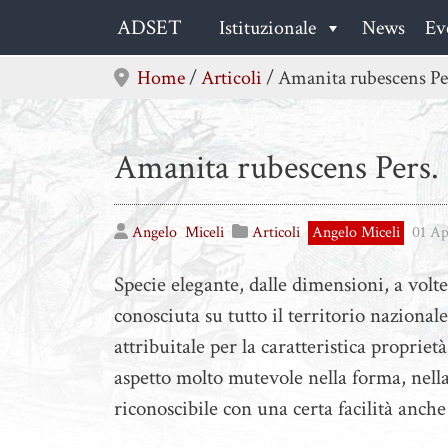
Skip
ADSET
Istituzionale
News
Ev
to
content
Home
/
Articoli
/
Amanita rubescens Per
Amanita rubescens Pers. 
Angelo
Miceli
Articoli
Angelo Miceli
01 Ap
Specie elegante, dalle dimensioni, a volt
conosciuta su tutto il territorio naziona
attribuitale per la caratteristica proprie
aspetto molto mutevole nella forma, nella 
riconoscibile con una certa facilità anche