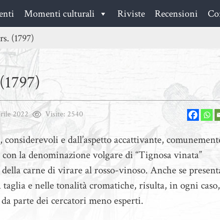
enti
Momenti culturali
Riviste
Recensioni
Con
s. (1797)
(1797)
rile 2022
Visite:
2540
e, considerevoli e dall’aspetto accattivante, comunement
le con la denominazione volgare di “Tignosa vinata”
tà della carne di virare al rosso-vinoso. Anche se presen
taglia e nelle tonalità cromatiche, risulta, in ogni caso,
 da parte dei cercatori meno esperti.