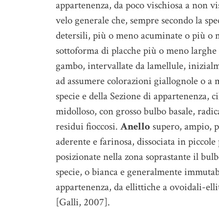
appartenenza, da poco vischiosa a non visc
velo generale che, sempre secondo la spe
detersili, più o meno acuminate o più o 
sottoforma di placche più o meno larghe 
gambo, intervallate da lamellule, inizial
ad assumere colorazioni giallognole o a m
specie e della Sezione di appartenenza, ci
midolloso, con grosso bulbo basale, radica
residui fioccosi.
Anello
supero, ampio, pe
aderente e farinosa, dissociata in piccol
posizionate nella zona soprastante il bul
specie, o bianca e generalmente immutabi
appartenenza, da ellittiche a ovoidali-ell
[Galli, 2007].