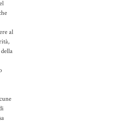
el
che
ere al
ità,
 della
o
lcune
di
sa