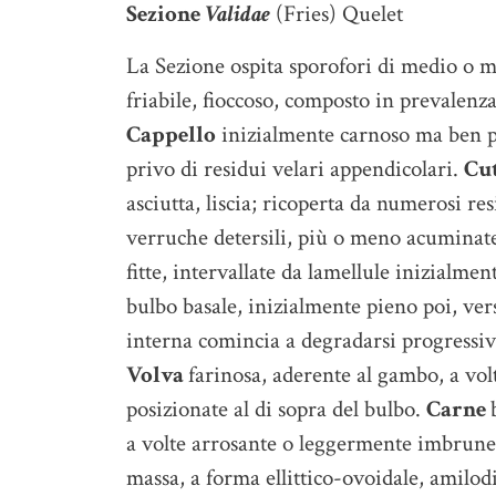
Sezione
Validae
(Fries) Quelet
La Sezione ospita sporofori di medio o m
friabile, fioccoso, composto in prevalenz
Cappello
inizialmente carnoso ma ben pr
privo di residui velari appendicolari.
Cut
asciutta, liscia; ricoperta da numerosi re
verruche detersili, più o meno acuminat
fitte, intervallate da lamellule inizialme
bulbo basale, inizialmente pieno poi, ver
interna comincia a degradarsi progressi
Volva
farinosa, aderente al gambo, a volt
posizionate al di sopra del bulbo.
Carne
a volte arrosante o leggermente imbrun
massa, a forma ellittico-ovoidale, amilod