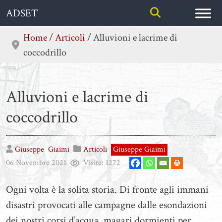
Skip
ADSET
to
content
Home
/
Articoli
/
Alluvioni e lacrime di
coccodrillo
Alluvioni e lacrime di
coccodrillo
Giuseppe
Giaimi
Articoli
Giuseppe Giaimi
06 Novembre 2021
Visite:
1272
Ogni volta è la solita storia. Di fronte agli immani
disastri provocati alle campagne dalle esondazioni
dei nostri corsi d’acqua, magari dormienti per